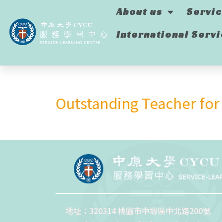
About us
Servi
International Serv
Outstanding Teacher for
地址：320314 桃園市中壢區中北路200號