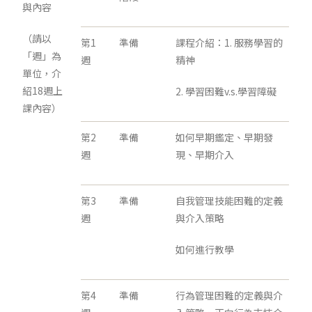
與內容
（請以
第1
準備
課程介紹：1. 服務學習的
「週」為
週
精神
單位，介
紹18週上
2. 學習困難v.s.學習障礙
課內容）
第2
準備
如何早期鑑定、早期發
週
現、早期介入
第3
準備
自我管理技能困難的定義
週
與介入策略
如何進行教學
第4
準備
行為管理困難的定義與介