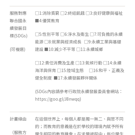
服務對應
□1:消除貧窮 □2:終結飢餓 □3:良好健康與福祉
聯合國永
■4:優質教育
續發展目
□5:性別平等 □6:淨水及衛生 □7:可負擔的永續
標(SDGs)
能源 □8:就業與經濟成長 □9:永續工業與基礎
(可複選)
建設 ■10:減少不平等 □11:永續城鄉
□12:責任消費及生產 □13:氣候行動 □14:永續
海洋與保育 □15:陸域生態 □16:和平、正義及
健全制度 ■17:永續發展夥伴關係
(SDGs內容請參考行政院永續發展委員會網站：
https://goo.gl/J8nwqq)
計畫緣由
在這個世界上，每個人都是獨一無二、與眾不同
的；而教育的意義是在於學校的環境內賦予所有
（服務方
學生相同的教育機會。在求學過程中，每位學生