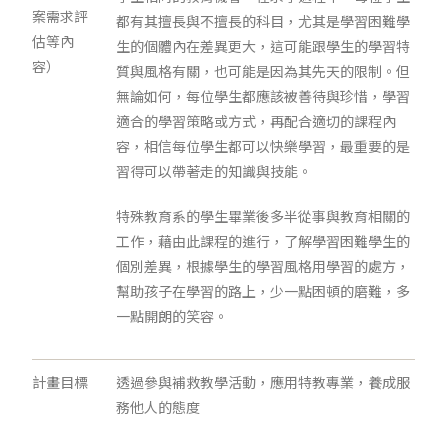
案需求評
都有其擅長與不擅長的科目，尤其是學習困難學
估等內
生的個體內在差異更大，這可能跟學生的學習特
容）
質與風格有關，也可能是因為其先天的限制。但
無論如何，每位學生都應該被善待與珍惜，學習
適合的學習策略或方式，再配合適切的課程內
容，相信每位學生都可以快樂學習，最重要的是
習得可以帶著走的知識與技能。
特殊教育系的學生畢業後多半從事與教育相關的
工作，藉由此課程的進行，了解學習困難學生的
個別差異，根據學生的學習風格用學習的處方，
幫助孩子在學習的路上，少一點困頓的磨難，多
一點開朗的笑容。
計畫目標
透過參與補救教學活動，應用特教專業，養成服
務他人的態度