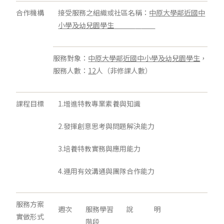
合作機構
接受服務之組織或社區名稱：
中原大學鄰近國中
小學及幼兒園學生
服務對象：
中原大學鄰近國中小學及幼兒園學生
，
服務人數：
12
人（非修課人數）
課程目標
1.增進特教專業素養與知識
2.發揮創意思考與問題解決能力
3.培養特教實務與應用能力
4.運用有效溝通與團隊合作能力
服務方案
週次
服務學習
說 明
實做形式
階段