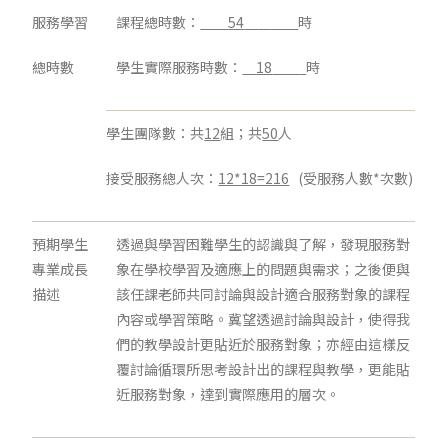
服務學習
課程總時數：
54
時
總時數
學生實際服務時數：
18
時
學生團隊數：共
12
組；共
50
人
接受服務總人次：
12*18=216
(受服務人數*次數)
預期學生
透過與學習困難學生的認識與了解，發現服務對
專業成長
象在學校學習及適應上的問題與需求；之後便與
描述
該任課老師共同討論與設計適合服務對象的課程
內容或學習策略。冀望透過討論與設計，使得我
們的教學設計更貼近於服務對象；亦經由這樣反
覆討論循環所思考設計出的課程與教學，更能貼
近服務對象，達到實際應用的層次。