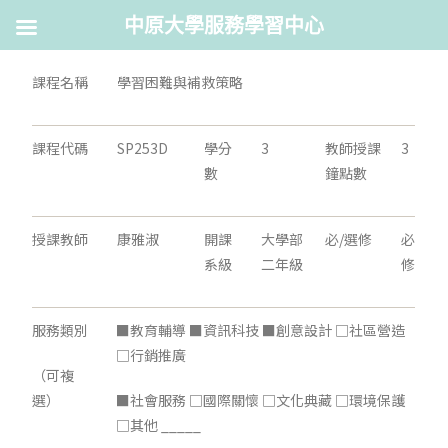
中原大學服務學習中心
課程名稱
學習困難與補救策略
課程代碼
SP253D
學分
3
教師授課
3
數
鐘點數
授課教師
康雅淑
開課
大學部
必/選修
必
系級
二年級
修
服務類別
■教育輔導 ■資訊科技 ■創意設計 □社區營造
□行銷推廣
（可複
選）
■社會服務 □國際關懷 □文化典藏 □環境保護
□其他 _____