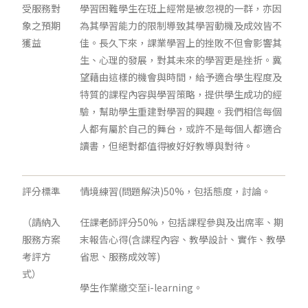
受服務對
學習困難學生在班上經常是被忽視的一群，亦因
象之預期
為其學習能力的限制導致其學習動機及成效皆不
獲益
佳。長久下來，課業學習上的挫敗不但會影響其
生、心理的發展，對其未來的學習更是挫折。冀
望藉由這樣的機會與時間，給予適合學生程度及
特質的課程內容與學習策略，提供學生成功的經
驗，幫助學生重建對學習的興趣。我們相信每個
人都有屬於自己的舞台，或許不是每個人都適合
讀書，但絕對都值得被好好教導與對待。
評分標準
情境練習(問題解決)50%，包括態度，討論。
（請納入
任課老師評分50%，包括課程參與及出席率、期
服務方案
末報告心得(含課程內容、教學設計、實作、教學
考評方
省思、服務成效等)
式）
學生作業繳交至i-learning。