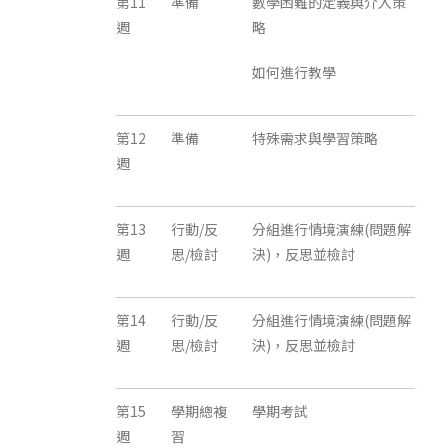
第11
準備
數學困難的定義與介入策
週
略
如何進行教學
第12
準備
特殊需求與學習策略
週
第13
行動/反
分組進行情境演練(問題解
週
思/檢討
決)，反思並檢討
第14
行動/反
分組進行情境演練(問題解
週
思/檢討
決)，反思並檢討
第15
學期總複
學期考試
週
習