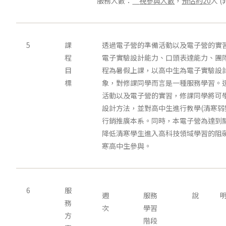
服務人數：
視參與人數
，
預估約
20
人 
5
課
透過電子營的準備活動以及電子營的實
程
電子實驗設計能力、口頭表達能力、團
目
程為暑假上課，以高中生為電子實驗設
標
象，對修課同學而言是一種服務學習。
活動以及電子營的實習，修課同學將可
設計方法，並對高中生進行教學(清寒弱
行銷推廣本系。同時，本電子營為達到
降低清寒學生進入高科技領域學習的阻
寒高中生參與。
6
服
週
服務
說 
務
次
學習
方
階段