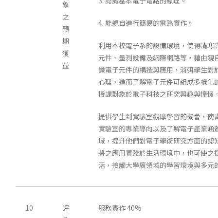
3. 認識基本電子電路的原理。
象
之
4. 能親自進行簡易的電路實作。
預
期
利用本校電子系的設備環境，使得清寒
獲
元件、量測設備及網際網路等，藉由親
益
識電子元件的構造與應用，消弭學生對
心理，進而了解電子元件可組成多樣化
授課對象於電子科技之研究興趣與憧憬
提供學生到實驗室觀摩學習的機會，使
實驗室的專業導向以及了解電子產業涵
域，提升他們對電子學術研究方面的認
將之應用實踐於生活環境中，也可使之
活，接觸大學廣領域的學習環境與多元
10
評
服務實作 40%