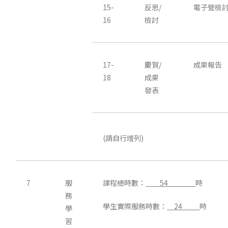
15-
反思/
電子營檢
16
檢討
17-
慶賀/
成果報告
18
成果
發表
(請自行增列)
7
服
課程總時數：
54
時
務
學生實際服務時數：
24
時
學
習