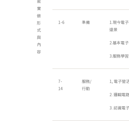
案
實
做
1-6
準備
1.現今電
形
遠景
式
與
2.基本電
內
容
3.服務學
7-
服務/
1, 電子營
14
行動
2. 邏輯
3. 認識電