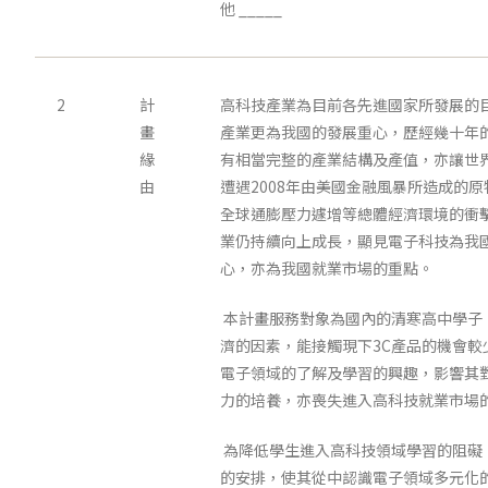
他 _____
2
計
高科技產業為目前各先進國家所發展的
畫
產業更為我國的發展重心，歷經幾十年
緣
有相當完整的產業結構及產值，亦讓世
由
遭遇2008年由美國金融風暴所造成的
全球通膨壓力遽增等總體經濟環境的衝
業仍持續向上成長，顯見電子科技為我
心，亦為我國就業市場的重點。
本計畫服務對象為國內的清寒高中學子
濟的因素，能接觸現下3C產品的機會較
電子領域的了解及學習的興趣，影響其
力的培養，亦喪失進入高科技就業市場
為降低學生進入高科技領域學習的阻礙
的安排，使其從中認識電子領域多元化