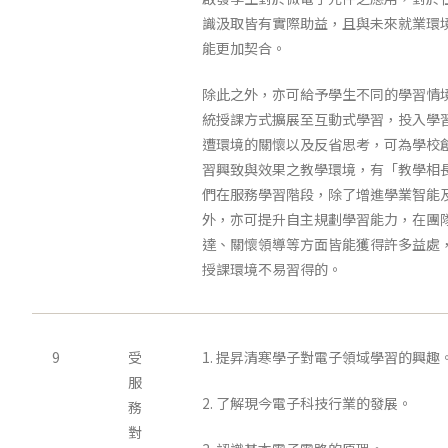
識汲取皆有實際助益，且與未來就業環
能更加契合。
除此之外，亦可給予學生不同的學習情
統授課方式擴展至互動式學習，投入學
遭環境的關懷以及反省思考，可為學校
習興致與效果之教學環境，有「教學相
們在服務學習階段，除了增進學業智能
外，亦可提升自主規劃學習能力，在團
達、關懷領導等方面皆能獲得許多益處
授課環境不易習得的。
9
受
1. 提昇清寒學子對電子領域學習的興趣
服
2. 了解現今電子科技行業的發展。
務
對