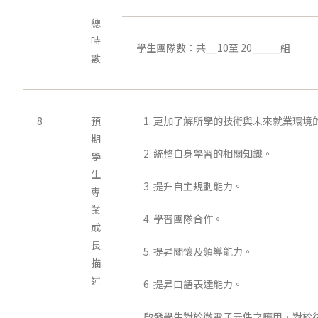
總
時
學生團隊數：共__10至 20_____組
數
8
預
1. 更加了解所學的技術與未來就業環境
期
2. 統整自身學習的相關知識。
學
生
3. 提升自主規劃能力。
專
業
4. 學習團隊合作。
成
長
5. 提昇關懷及領導能力。
描
述
6. 提昇口語表達能力。
啟發學生對於微電子元件之應用，對於