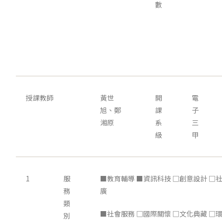
數
授課教師
黃世
開
電
旭、鄭
課
子
湘原
系
三
級
甲
1
服
■教育輔導 ■資訊科技 □創意設計 □
務
廣
類
■社會服務 □國際關懷 □文化典藏 □
別