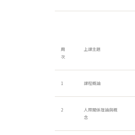
周
上課主題
次
1
課程概論
2
人際關係理論與概
念