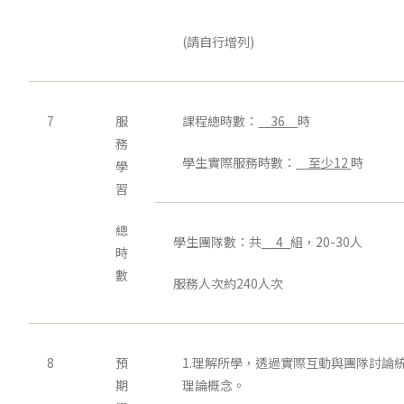
(請自行增列)
7
服
課程總時數：
36
時
務
學生實際服務時數：
至少12
時
學
習
總
學生團隊數：共
__4_
組，20-30人
時
數
服務人次約240人次
8
預
1.理解所學，透過實際互動與團隊討論
期
理論概念。