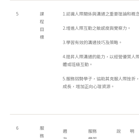
5
課
1.認識人際關係與溝通之重要理論和概
程
2.增進人際互動之敏感度與覺察力。
目
標
3.學習有效的溝通技巧及策略。
4.提昇人際溝通的能力，以經營優質人
體或班級互動。
5.服務弱勢學子，協助其克服人際挫折
成長，增加正向心理資源。
6
服
週
服務
說 明
務
次
學習