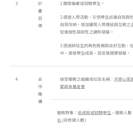
3
計
1.關懷偏鄉或弱勢學生。
畫
2.透過人際活動，引領學生認識自我與
目
自我悅納，增加優質人際連結與互動之
標
促進個性與群性之調和發展。
3.透過師培生的角色楷模與良好互動，
中，激發學生成長，並促進健康發展。
4
合
接受服務之組織或社區名稱：
天使心家
作
愛鄰舍基金會
機
構
服務對象：
低成就或弱勢學生
，服務人數
右
(非修課人數)