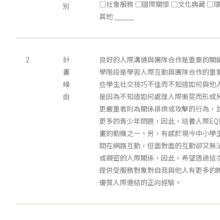
□社會服務 □國際關懷 □文化典藏 □環
別
其他 _____
2
計
良好的人際溝通與團隊合作是重要的關
畫
學階段是學習人際互動與團隊合作的重
緣
些學生社交技巧不佳而不知道如何與他
由
是因為不知道如何處理人際衝突而形成
更嚴重者則為關係排擠或攻擊的行為，
更多的青少年問題，因此，培養人際EQ
畫的動機之一。另，有感於現今中小學
間在網路互動，但面對面的互動卻又無
或親密的人際關係，因此，希望透過這
提供受服務對象對自我與他人有更多的
優質人際連結的正向經驗。