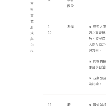
方
階段
案
實
做
1-
準備
n 學習人
形
10
通之重要概
式
巧，發展自
與
人際互動之
內
與方案。
容
n 與機構
服務學習活
n 規劃服
及討論。
11-
服
n 籌備與