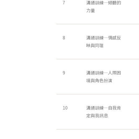
7
溝通訓練—傾聽的
力量
8
溝通訓練—情感反
映與同理
9
溝通訓練—人際困
境與角色扮演
10
溝通訓練—自我肯
定與我訊息