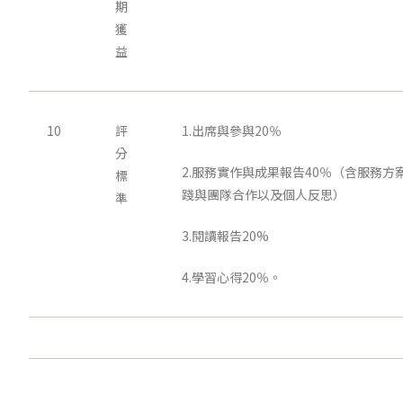
期
獲
益
10
評
1.出席與參與20％
分
2.服務實作與成果報告40％（含服務方
標
踐與團隊合作以及個人反思）
準
3.閱讀報告20%
4.學習心得20％。