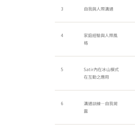
3
自我與人際溝通
4
家庭經驗與人際風
格
5
Satir內在冰山模式
在互動之應用
6
溝通訓練—自我揭
露