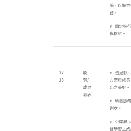
論，以提供
務。
n 固定進
與檢討。
17-
慶
n 透過影
18
賀/
方案與成長
成果
出之美好。
發表
n 頒發服
謝狀。
n 公開展
務學習之成