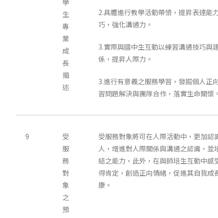
學
2.具體進行教學活動帶領，提昇表達能
生
巧，強化溝通力。
專
業
3.實際與國中生互動以練習溝通技巧與
成
係，提昇人際力。
長
描
3.進行有意義之服務學習，發掘個人正
述
習問題解決與團隊合作，落實生命關懷
9
受
受服務對象將可在人際活動中，更加認
服
人，增進對人際關係與溝通之認識，並
務
結之能力，此外，在與師培生互動中感
對
得肯定，創造正向情緒，促進其自我成
象
康。
之
預