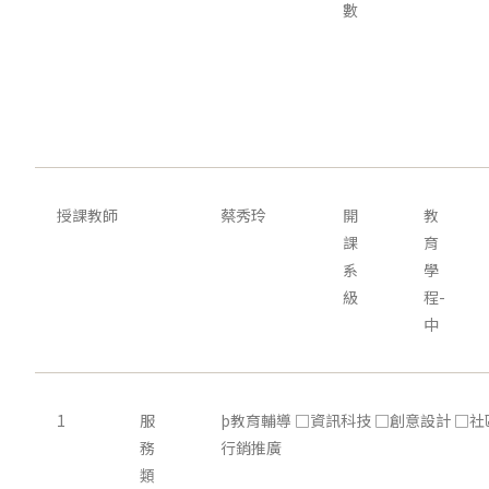
數
授課教師
蔡秀玲
開
教
課
育
系
學
級
程-
中
1
服
þ教育輔導 □資訊科技 □創意設計 □社
務
行銷推廣
類