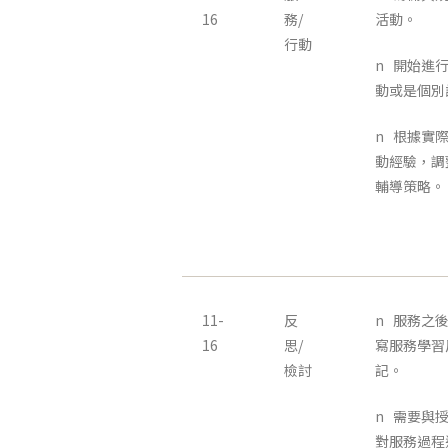
16
務/
活動。
行動
n 開始進
動或是個別
n 根據實
動經驗，調
輔導策略。
11-
反
n 服務之
16
思/
寫服務學習
檢討
記。
n 需要與
對服務過程