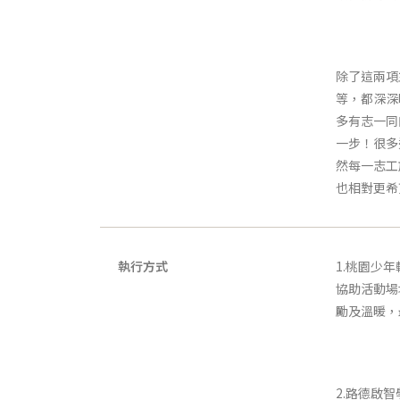
除了這兩項
等，都深深
多有志一同
一步！很多
然每一志工
也相對更希
執行方式
1.桃園少
協助活動場
勵及溫暖，
2.路德啟智