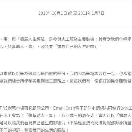
2010年10月1日 起 至 2011年1月7日
、事」與「擴展人生經驗」是參與志工服務主要動機！其實對我們年輕學
心，想幫助人、事」，及想要「擴展自己的人生經驗」。
以來就以跳舞為最開心最自傲的部份，我們因為舞蹈集合在一起，也希望
讓我們結合所學和興趣到志工服務上，這讓我們有一個很好的機會體驗當
TNS模範市場研究顧問公司、Email Cash電子郵件市調網共同執行
在志工會為了「想幫助人、事」，及四成三的潛在志工會因可以「擴展人
是可以讓我們看見自己產生的影響力（不論是直接或間接對服務對象所產
不同的視野，豐富我們的生活的體驗！