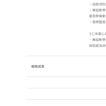
‧協助消防
‧舞蹈教學
著音樂舞動
‧發票整理
3.仁友愛心
‧舞蹈教學
成就感及自
服務成果