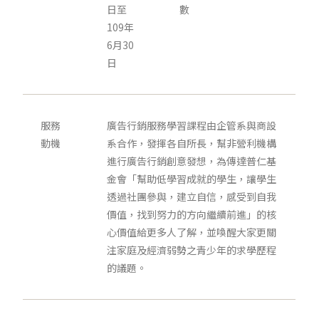
日至
數
109年
6月30
日
服務
廣告行銷服務學習課程由企管系與商設
動機
系合作，發揮各自所長，幫非營利機構
進行廣告行銷創意發想，為傳達普仁基
金會「幫助低學習成就的學生，讓學生
透過社團參與，建立自信，感受到自我
價值，找到努力的方向繼續前進」的核
心價值給更多人了解，並喚醒大家更關
注家庭及經濟弱勢之青少年的求學歷程
的議題。