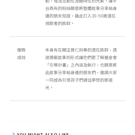
動，增加互動性及趣味性的元素，讓平
台既有的粉絲願意將整體故事分享給身
邊的朋友知道，藉此打入30-50歲潛在
捐款者的族群。
服務
本身有在關注普仁粉專的潛在族群，透
成效
過連載故事的形式讓他們更了解基金會
「引導計畫」之內涵及執行，也願意將
此故事分享給身邊的朋友們，邀請大家
一同成為引領孩子們通往夢想的那道
光。
YOU MIGHT ALSO LIKE