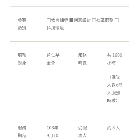
參賽
□教育輔導 ■創意設計 □社區服務 □
類別
科技環境
服務
普仁基
服務
共 1600
對象
金會
時數
小時
（團隊
人數x每
人服務
時數）
服務
108年
受服
約 8 人
期程
9月10
務人