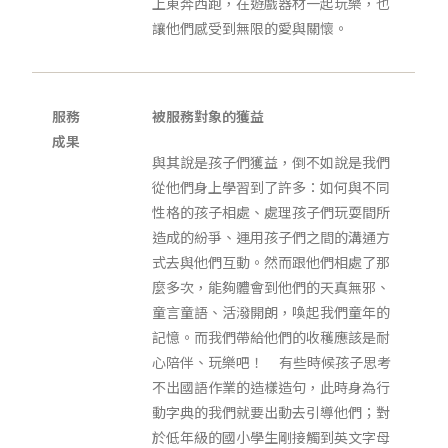
上東奔西跑，在遊戲器材一起玩樂，也
讓他們感受到無限的愛與關懷。
服務
被服務對象的獲益
成果
與其說是孩子們獲益，倒不如說是我們
從他們身上學習到了許多：如何與不同
性格的孩子相處、處理孩子們玩耍間所
造成的紛爭、運用孩子們之間的溝通方
式去與他們互動。然而跟他們相處了那
麼多次，能夠體會到他們的天真無邪、
童言童語、活潑開朗，喚起我們童年的
記憶。而我們帶給他們的收穫應該是耐
心陪伴、玩樂吧！ 有些時候孩子思考
不出國語作業的造樣造句，此時身為行
動字典的我們就要出動去引導他們；對
於低年級的國小學生剛接觸到英文字母