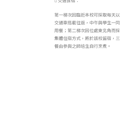
 交通食宿：
第一梯次因臨近本校可採取每天以
交通車搭載往返，中午與學生一同
用餐；第二梯次因位處東北角而採
集體住宿方式，將於該校留宿，三
餐由參與之師培生自行烹煮。