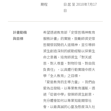
期程
日 起 至 2010年7月17
日
計畫動機
希望透過教育部「史懷哲精神教育
與目標
服務計畫」的實施，鼓勵師資史懷
哲關懷弱勢的人道精神，並引導師
資生創造深刻的感動經驗以探索生
命之意義，培育師資生「對天感
恩、對人尊重、對物珍惜、對自我
負責任」，以具體行動實踐中原大
學「全人教育」之目標。
「愛是教育的主導力量」，我們由
愛為出發點，以專業教育護航，透
過「從做中學」發揮師資生創意，
充分體會如何以專業知能關懷社
會，以最真誠的心靈及態度深入社