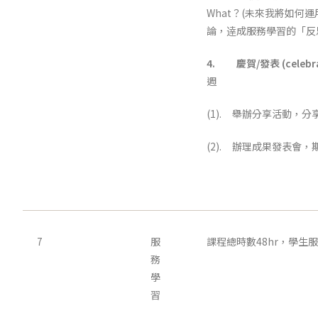
What？(未來我將如何
論，逹成服務學習的「反
4.
慶賀/發表 (celebr
週
(1). 舉辦分享活動，
(2). 辦理成果發表會
7
服
課程總時數48hr，學生服
務
學
習