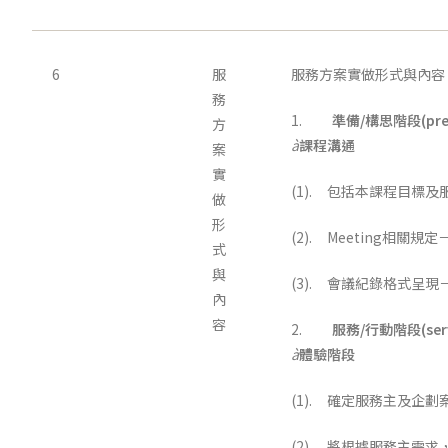
6
服
服務方案實做形式與內容
務
1.
準備/構思階段(prep
方
à
課程溝通
案
實
(1). 包括本課程目標
做
形
(2). Meeting相關規
式
與
(3). 會議紀錄格式呈現
內
容
2.
服務/行動階段(servi
à
體驗階段
(1). 確定服務主及企
(2). 將根據服務主需