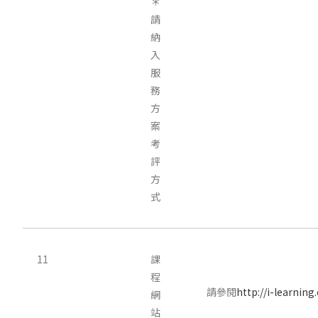
＊
請
納
入
服
務
方
案
考
評
方
式
11
課
程
請參閱
http://i-learning
網
站