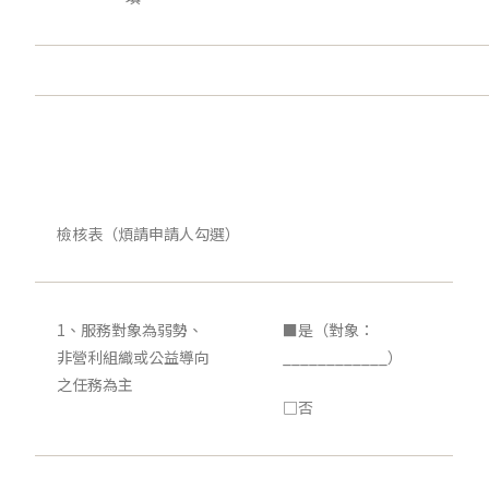
檢核表（煩請申請人勾選）
1、服務對象為弱勢、
■是（對象：
非營利組織或公益導向
____________）
之任務為主
□否