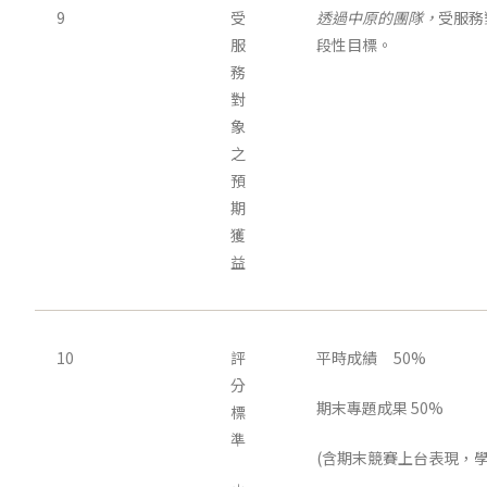
9
受
透過中原的團隊，
受服務
服
段性目標。
務
對
象
之
預
期
獲
益
10
評
平時成績 50%
分
期末專題成果 50%
標
準
(含期末競賽上台表現，