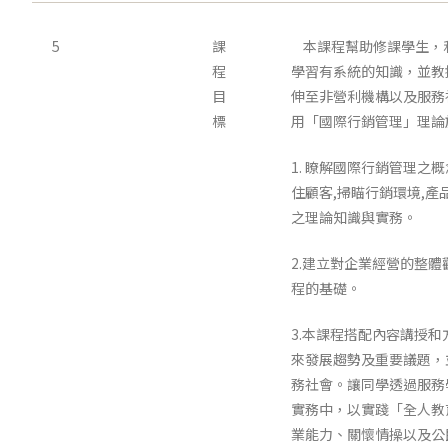
5
課
本課程幫助修課學生，
程
學習有系統的知識，並教
目
伸至非營利機構以及服務
標
用「國際行銷管理」理論
1. 瞭解國際行銷管理之
住顧客,掃瞄行銷環境,產
之理論知識與實務。
2.建立對企業經營的整
程的基礎。
3.本課程搭配內容講授
來發展趨勢及重要議題，
務社會。讓同學透過服務
實務中，以實踐「全人教
業能力、關懷情操以及公