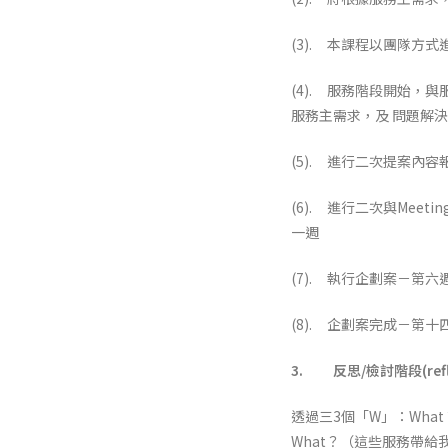
(3). 本課程以團隊方
(4). 服務階段開始，
服務主需求，及 問題解
(5). 進行二次提案內
(6). 進行二次與Mee
一週
(7). 執行企劃案－第
(8). 企劃案完成－第十
3.
反思/檢討階段(refl
透過三3個「W」：What
What？（這些服務帶給