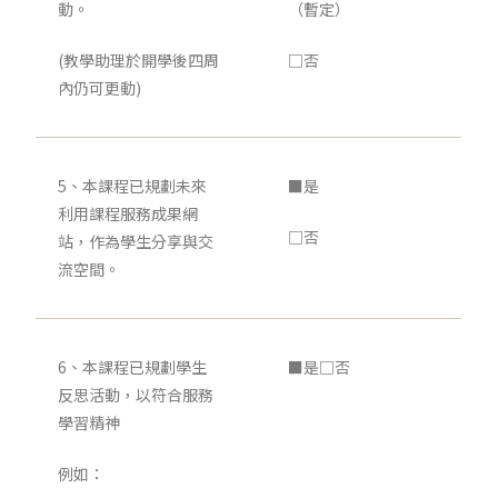
動。
（暫定）
(教學助理於開學後四周
□否
內仍可更動)
5、本課程已規劃未來
■是
利用課程服務成果網
□否
站，作為學生分享與交
流空間。
6、本課程已規劃學生
■是□否
反思活動，以符合服務
學習精神
例如：