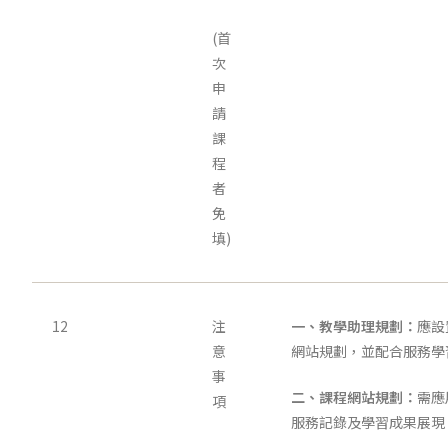
(首
次
申
請
課
程
者
免
填)
12
注
一、教學助理規劃：
應設
意
網站規劃，並配合服務學
事
二、課程網站規劃：
需應
項
服務記錄及學習成果展現