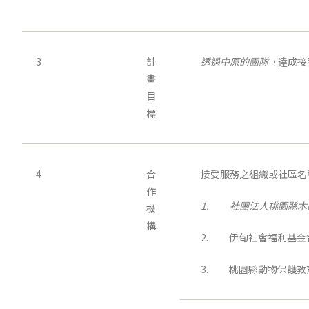
3
計
透過中原的團隊，
逹成接
畫
目
標
4
合
接受服務之組織或社區名
作
1.
社團法人桃園縣木
機
構
2. 伊甸社會福利基金
3. 桃園縣動物保護教