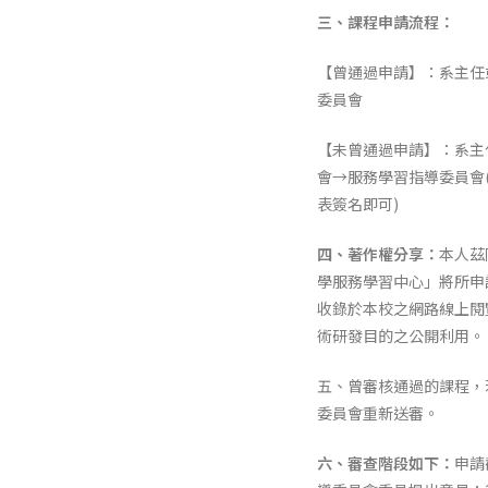
三、課程申請流程：
【曾通過申請】：系主任
委員會
【未曾通過申請】：系主
會→服務學習指導委員會
表簽名即可)
四、著作權分享：
本人茲
學服務學習中心」將所申
收錄於本校之網路線上閱
術研發目的之公開利用。
五、曾審核通過的課程，
委員會重新送審。
六、審查階段如下：
申請截