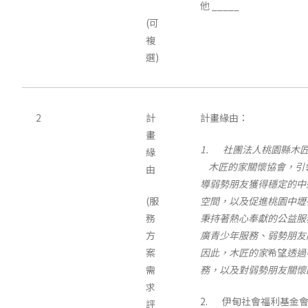
他 _____
(可
複
選)
2
計
計畫緣由：
畫
1.
社團法人桃園縣木
緣
木匠的家關懷協會，引
由
導弱勢朋友獲得穩定的中
(服
空間，以及促進桃園中壢
務
秉持著熱心奉獻的公益服
方
廣青少年服務、弱勢朋友
案
因此，木匠的家
希望
透過
需
務，以及對弱勢朋友關懷
求
2. 伊甸社會福利基金
評