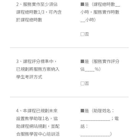
2、服務實作至少須佔
■是（課程總時數__
課程總時數1/3，可內含
小時，服務實作時數
於課程總時數
__小時）
□否
3、課程評分標準中，
■是（服務實作評分
已規劃將服務方案納入
佔____％）
學生考評方式
□否
4、本課程已規劃未來
■是（助理姓名：
設置教學助理1名，協
____________；電
助課程網站規劃，並配
話：
合服務學習中心培訓活
____________）