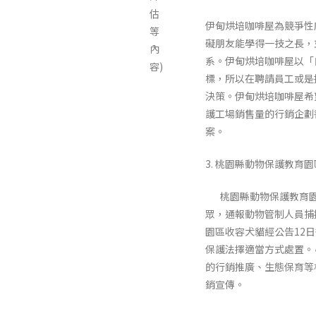
估
伊甸烘培咖啡屋為競爭性
等
礙朋友能學得一技之長，
內
系。伊甸烘培咖啡屋以「
容)
標，所以在聘請員工或是
決策。伊甸烘培咖啡屋希
護工場銷售量的行銷企劃
案。
3. 桃園縣動物保護教育園
桃園縣動物保護教育園
眾，通報動物管制人員捕
園區收容犬貓經公告12
保護法擇適當方式處置。
的行銷推廣、生態保育等
銷宣傳。