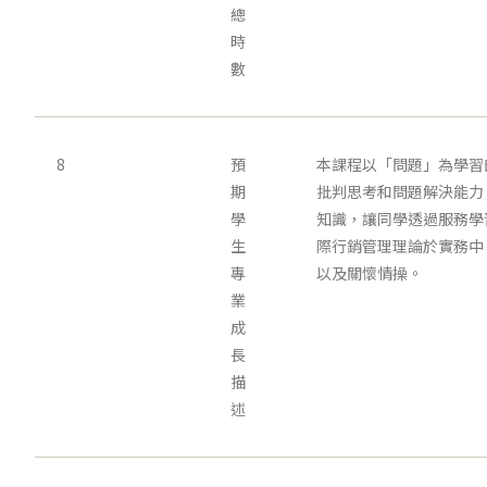
總
時
數
8
預
本課程以「問題」為學習
期
批判思考和問題解決能力
學
知識，讓同學透過服務學
生
際行銷管理理論於實務中
專
以及關懷情操。
業
成
長
描
述