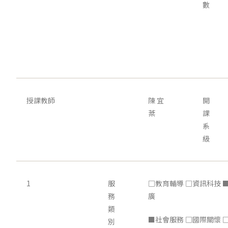
數
授課教師
陳 宜
開
棻
課
系
級
1
服
□教育輔導 □資訊科技 
務
廣
類
■社會服務 □國際關懷 
別