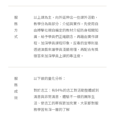
服
以上課為主，向外延伸出一些課外活動，
務
教學分為兩部分：介紹與實作，先使用自
方
由搏擊社親自編定的教材介紹防身相關知
式
識，給予學員們正確觀念，再藉由實作課
程，加深學員課程印象。反毒的宣導則是
透過演戲來讓學員淺顯易懂，再配合有獎
徵答來加深學員上課的專注度。
服
以下做的量化分析：
務
對於志工：有84%的志工對活動整體感到
成
滿意與非常滿意、體驗不一樣的團隊生
效
活、使志工的寒假更加充實、大家都對服
務學習有深一層的了解