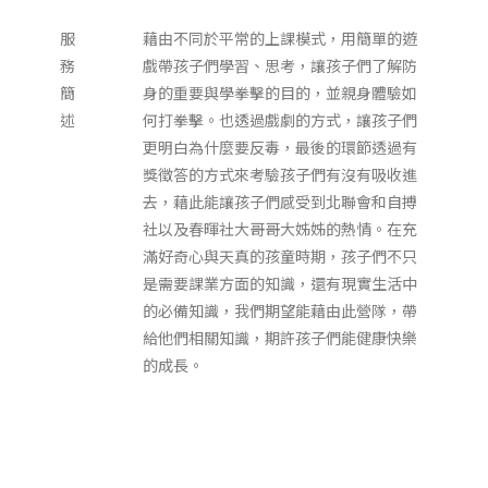
服
藉由不同於平常的上課模式，用簡單的遊
務
戲帶孩子們學習、思考，讓孩子們了解防
簡
身的重要與學拳擊的目的，並親身體驗如
述
何打拳擊。也透過戲劇的方式，讓孩子們
更明白為什麼要反毒，最後的環節透過有
獎徵答的方式來考驗孩子們有沒有吸收進
去，藉此能讓孩子們感受到北聯會和自搏
社以及春暉社大哥哥大姊姊的熱情。在充
滿好奇心與天真的孩童時期，孩子們不只
是需要課業方面的知識，還有現實生活中
的必備知識，我們期望能藉由此營隊，帶
給他們相關知識，期許孩子們能健康快樂
的成長。