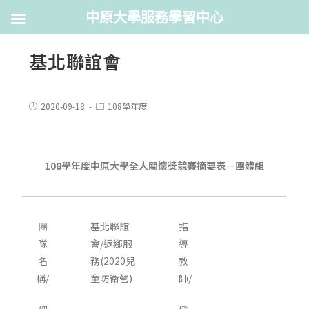
中原大學服務學習中心
基北聯誼會
2020-09-18
108學年度
108
學年度中原大學全人關懷獎競賽摘要表－團體組
團
基北聯誼
指
隊
會/返鄉服
導
名
務(2020兒
教
稱/
童防衛營)
師/