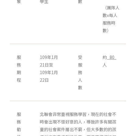
象
學生
數
（團隊人
數x每人
服務時
數）
服
109年1月
受
約
80
務
21日至
服
人
期
109年1月
務
程
22日
人
數
服
北聯會非常重視服務學習，現在的社會不
務
時會出現不懷好意的人，導致許多有關孩
動
童的社會案件層出不窮，但大多數的的孩