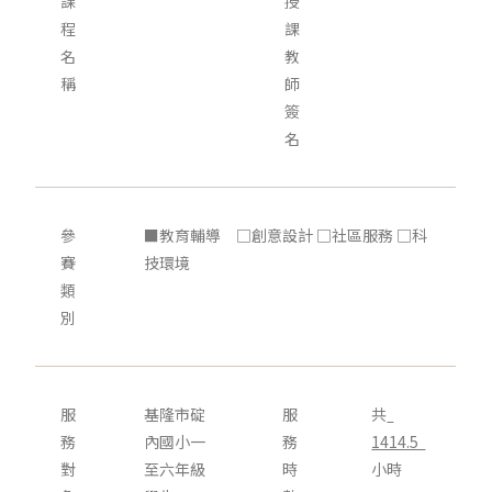
課
授
程
課
名
教
稱
師
簽
名
參
■教育輔導 □創意設計 □社區服務 □科
賽
技環境
類
別
服
基隆市碇
服
共
務
內國小一
務
1414.5
對
至六年級
時
小時