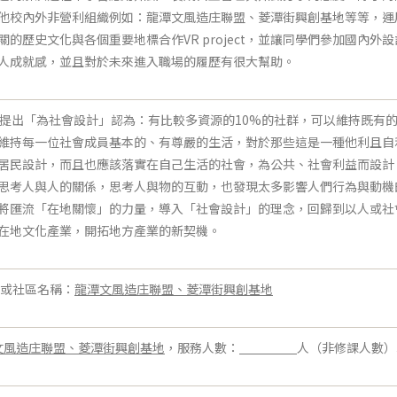
他校內外非營利組織例如：龍潭文風造庄聯盟、菱潭街興創基地等等，運
關的歷史文化與各個重要地標合作VR project，並讓同學們參加國內
人成就感，並且對於未來進入職場的履歷有很大幫助。
(1993)提出「為社會設計」認為：有比較多資源的10%的社群，可以維持
維持每一位社會成員基本的、有尊嚴的生活，對於那些這是一種他利且自
居民設計，而且也應該落實在自己生活的社會，為公共、社會利益而設計
思考人與人的關係，思考人與物的互動，也發現太多影響人們行為與動機
將匯流「在地關懷」的力量，導入「社會設計」的理念，回歸到以人或社
在地文化產業，開拓地方產業的新契機。
或社區名稱：
龍潭文風造庄聯盟、菱潭街興創基地
文風造庄聯盟、菱潭街興創基地
，服務人數：
人（非修課人數）3