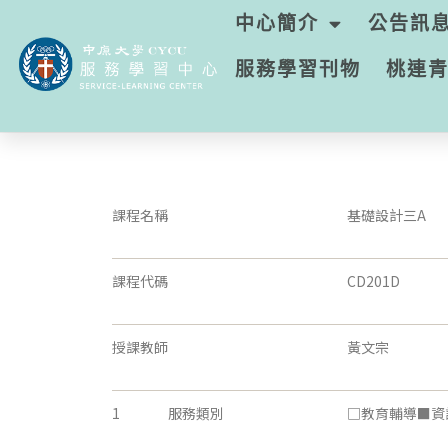
中心簡介
公告訊
服務學習刊物
桃連
課程名稱
基礎設計三A
課程代碼
CD201D
授課教師
黃文宗
1
服務類別
□教育輔導■資訊