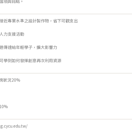
強項與弱點。
得接近專業水準之設計製作物，省下可觀支出
工人力支援活動
議題傳達給年輕學子，擴大影響力
象可學到如何發揮創意再次利用資源
席狀況20%
10%
ng.cycu.edu.tw/