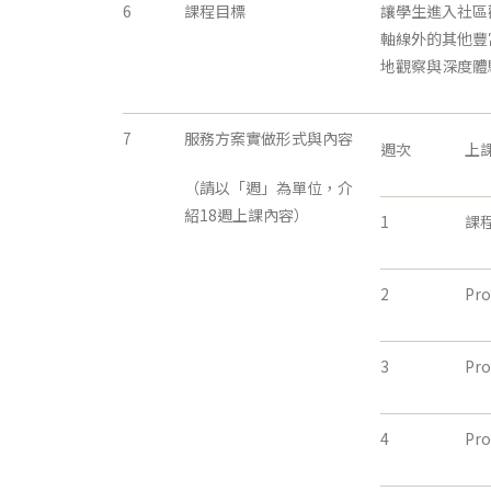
6
課程目標
讓學生進入社區
軸線外的其他豐
地觀察與深度體
7
服務方案實做形式與內容
週次
上
（請以「週」為單位，介
紹18週上課內容）
1
課程
2
Pr
3
Pr
4
Pr