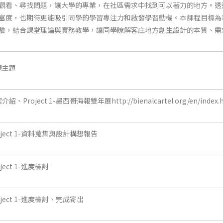
觀看、尋找問題，讓大學的專業，在社區需求中找到可以著力的地方。透
富度，也期待更能吸引同學的學習專注力和啟發學習動機。本課程目標為利
驗，結合課堂理論與實務教學，讓同學瞭解客庄地方創生設計的本質、需
課主題
介紹、Project 1-墨西哥海報雙年展http://bienalcartel.org/en/index.
oject 1-資料蒐集與設計構想報告
oject 1-進度檢討
oject 1-進度檢討、完成寄出