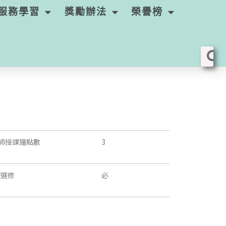
服務學習
獎勵辦法
榮譽榜
師授課鐘點數
3
/選修
必