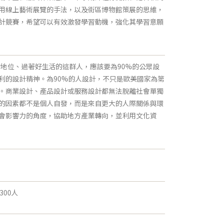
用線上藝術展覽的手法，以及街區博物館策展的思維，
外設計競賽，希望可以有效激發學習動機，強化其學習意願
既有的地位、過著好生活的這群人，應該要為90%的公眾設
利的設計精神。為90%的人設計，不只是歐美國家為第
。商業設計、產品設計或服務設計都無法脫離社會單獨
的因素都不是個人自發，而是來自更大的人際關係與環
會影響力的角度，協助地方產業轉向，並利用文化資
00人