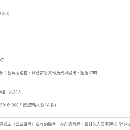
末考週
時
數：含現地踏查、概念發想實作及成果展出，超過32時
0組；共20人
0*6=300人(受服務人數*次數)
際業主（公益團體）合作的機會，在創意發想、設計能力及溝通技巧均有