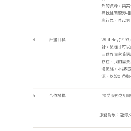
外的資源，與其
尋找桃園龍潭相
與行為，喚起個
4
計畫目標
Whiteley
計，這樣才可以
三世界國家貧窮
存在。我們需要
境脈絡。本課程
源，以設計帶動
5
合作機構
接受服務之組織
服務對象：
龍潭