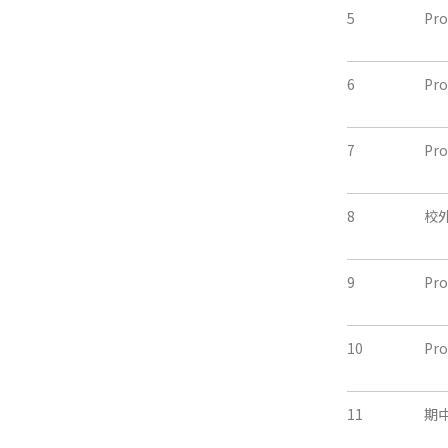
5
Pr
6
Pr
7
Pr
8
校
9
Pr
10
Pr
11
期