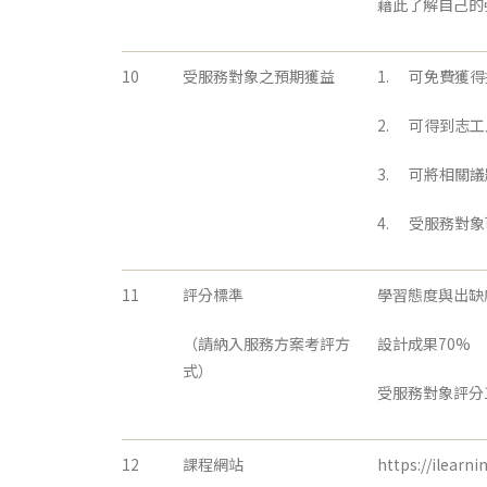
藉此了解自己的
10
受服務對象之預期獲益
1. 可免費獲
2. 可得到志
3. 可將相關
4. 受服務對
11
評分標準
學習態度與出缺
（請納入服務方案考評方
設計成果70%
式）
受服務對象評分
12
課程網站
https://ilearni