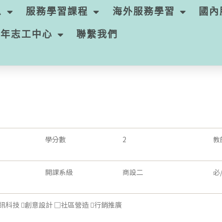
息
服務學習課程
海外服務學習
國內
青年志工中心
聯繫我們
學分數
2
教
開課系級
商設二
必
科技 創意設計 □社區營造 行銷推廣