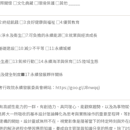
際關懷 □文化典藏 □環境保護 □其他 _____
2:終結飢餓 □3:良好健康與福祉 □4:優質教育
6:淨水及衛生□7:可負擔的永續能源□8:就業與經濟成長
基礎建設□10:減少不平等 □11:永續城鄉
及生產□13:氣候行動□14:永續海洋與保育□15:陸域生態
義及健全制度■17:永續發展夥伴關係
行政院永續發展委員會網站：https://goo.gl/J8nwqq)
感性能力的一群，有創造力、具同理心、能觀察趨勢，以及為事物賦予意義的人(A Who
課程是將大一所吸收的基本設計理論轉化為思考與實務操作的重要里程碑，
建構的開始。設計靈感無所不在，視覺影像是隨著當下的特定時刻與外在
題的解決過程中學習應用知識，養成自主管理與知識分享的態度。除了討