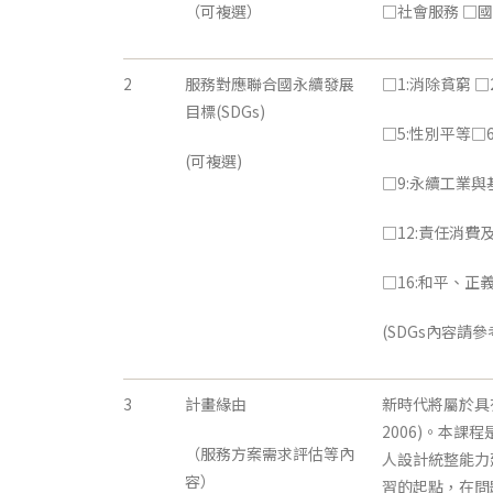
（可複選）
□社會服務 □國
2
服務對應聯合國永續發展
□1:消除貧窮 □
目標(SDGs)
□5:性別平等□
(可複選)
□9:永續工業與
□12:責任消費
□16:和平、正
(SDGs內容請參考
3
計畫緣由
新時代將屬於具有高
2006)。本
（服務方案需求評估等內
人設計統整能力
容）
習的起點，在問