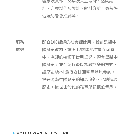
發想及實作、文案及美宣設計、活動設
計、方案製作及設計、統計分析、效益評
估及記者會推廣等。
服務
配合108課綱的社會課使用，設計黑貓中
成效
隊歷史教材，讓9~12歲國小生能在可堂
中，老師的帶領下使用桌遊，體會黑貓中
隊歷史，並在遊玩後以寓教於樂的方式，
讀歷史繪本! 最後安排至空軍基地參訪，
提升黑貓中隊歷史的知名度外，也讓這段
歷史，被世世代代的孩童所記憶並傳承。
YOU MIGHT ALSO LIKE