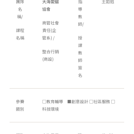
團隊
大海愛貓
指
王如鈺
名
協會
導
稱/
教
商管社會
師/
課程
責任(企
名稱
管系) /
授
課
整合行銷
教
(商設)
師
簽
名
參賽
□教育輔導 ■創意設計 □社區服務 □
類別
科技環境