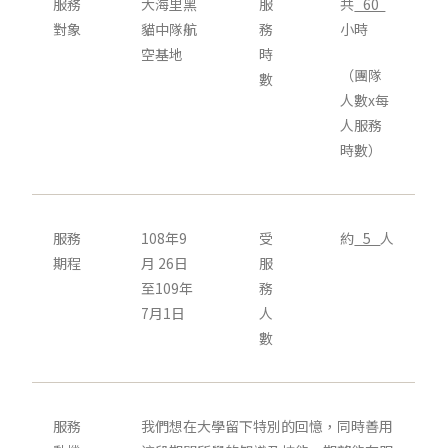
服務
大海里黑
服
共
60
對象
貓中隊航
務
小時
空基地
時
（團隊
數
人數x每
人服務
時數）
服務
108年9
受
約
5
人
期程
月 26日
服
至109年
務
7月1日
人
數
服務
我們想在大學留下特別的回憶，同時善用