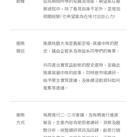
動機
這段期間所學的知識及技能，期望能在服
務過程中，除了看見自身不足外，並增加
相關經驗! 也希望能為在地付出些心力!
服務
推廣桃園大海里舊航空城–黑貓中隊的歷
簡述
史，藉由企管系及商設系同學們的專業，
共同產出實質且創新的歷史產物，並藉此
推廣黑貓中隊的故事，同時做市場調研，
給予業主實質建議，及後續活動資料如何
蒐集等建議。
服務
每周進行二~三次會議，及每周進行進度
方式
報告。主要內容為使用者調研、洞察及趨
勢分析、統整調研資訊及回饋、創意行銷