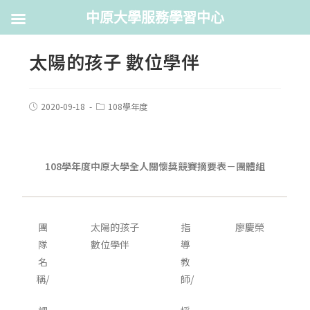
中原大學服務學習中心
太陽的孩子 數位學伴
2020-09-18
108學年度
108
學年度中原大學全人關懷獎競賽摘要表－團體組
團
太陽的孩子
指
廖慶榮
隊
數位學伴
導
名
教
稱/
師/