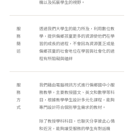
機以及拓展學生的視野。
服
透過我們大學生的能力所及，利用數位教
務
學，提供偏鄉孩童更多的資源使他們在學
簡
習的成長的過程，不會因為資源匱乏或是
述
偏鄉孩童的社會地位在學習與社會化的過
程有所阻礙與磕絆
服
我們藉由電腦視訊方式進行偏鄉國中小服
務
務教學，主要教授國文、英文和數學等科
方
目，根據教學學生設計多元化課程，能夠
式
專門設計符合個別學生需求的教材。
除了教授學科科目，也聊天分享彼此心情
和近況，能夠讓受服務的學生有對話機