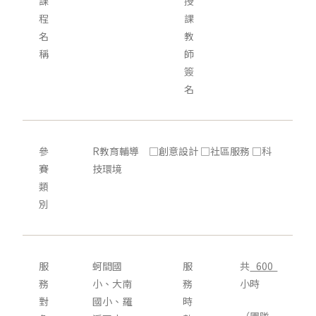
課
授
程
課
名
教
稱
師
簽
名
參
R教育輔導 □創意設計 □社區服務 □科
賽
技環境
類
別
服
蚵間國
服
共
600
務
小、大南
務
小時
對
國小、羅
時