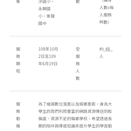
（團隊
象
浮國小、
數
人數x每
永興國
人服務
小、後龍
時數）
國中
服
108年10月
受
約
48
務
2日至109
服
人
期
年6月19日
務
程
人
數
服
為了縮減數位落差以及城鄉差距，身為大
務
學生的我們利用豐富的網路資源傳送到較
動
偏遠、資源不足的偏鄉學校，希望透過長
機
期的陪伴與傳遞知識來提升學生的學習動