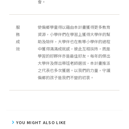
會。
服
使偏鄉學童得以藉由本計畫獲得更多教育
務
資源，小學伴們在學習上獲得大學伴的幫
成
助及陪伴，大學伴也在教導小學伴的過程
效
中獲得滿滿成就感，彼此互相扶持，既是
學習的好夥伴亦是最佳好友。每年的傑出
大學伴及傑出帶班老師選拔，本計畫推派
之代表也多次獲選。以我們的力量，守護
偏鄉的孩子是我們不變的初衷。
YOU MIGHT ALSO LIKE