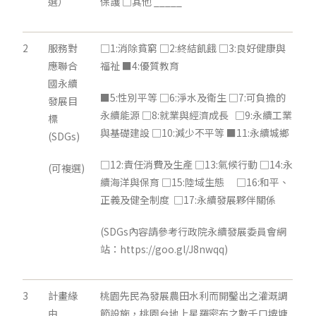
選）
保護 □其他 _____
2
服務對
□1:消除貧窮 □2:終結飢餓 □3:良好健康與
應聯合
福祉 ■4:優質教育
國永續
■5:性別平等 □6:淨水及衛生 □7:可負擔的
發展目
永續能源 □8:就業與經濟成長 □9:永續工業
標
與基礎建設 □10:減少不平等 ■11:永續城鄉
(SDGs)
□12:責任消費及生產 □13:氣候行動 □14:永
(可複選)
續海洋與保育 □15:陸域生態 □16:和平、
正義及健全制度 □17:永續發展夥伴關係
(SDGs內容請參考行政院永續發展委員會網
站：https://goo.gl/J8nwqq)
3
計畫緣
桃園先民為發展農田水利而開鑿出之灌溉調
由
節設施，桃園台地上星羅密布之數千口埤塘