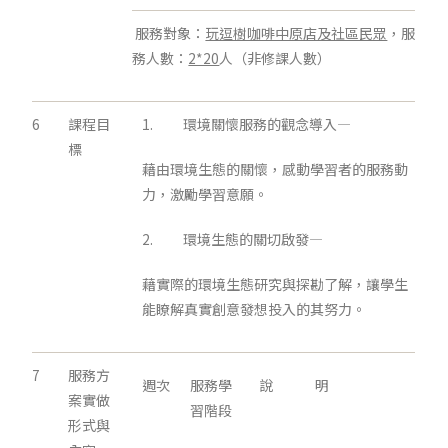
服務對象：
玩逗樹咖啡中原店及社區民眾
，服
務人數：
2*20
人（非修課人數）
6
課程目
1. 環境關懷服務的觀念導入—
標
藉由環境生態的關懷，感動學習者的服務動
力，激勵學習意願。
2. 環境生態的關切啟發—
藉實際的環境生態研究與探勘了解，讓學生
能瞭解真實創意發想投入的其努力。
7
服務方
週次
服務學
說 明
案實做
習階段
形式與