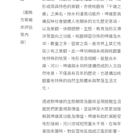
形成亟具特色的景觀，亦使桃園有「千塘之
（服務
鄉」之美名。除水利灌溉功能外，埤塘更具
方案需
備反映社會變遷人地關係的文化歷史意涵，
求評估
以及景觀、休閒遊憩、生態、教育及防災滯
等內
洪等面向之功能。桃園綿密分佈的埤塘及水
容）
圳，數量之多、密度之高，是世界上其它地
區少有之景觀。此一埤圳網絡系統與桃園臺
地特殊的地質、地形息息相關，是整合水
庫、河川、埤塘與水圳所建構而成的人文自
然地景，不僅具有百年的歷史，也建構出桃
園臺地特殊的自然生態體系與聚落生活文
化。
透過對埤塘的生態關懷及藝術呈現提醒生活
居民們更重視其價值，並延伸至大眾更加理
解其埤塘其功能及價值。埤塘有助於減輕受
地形陡峭，河川流域短而蓄水不易，在每年
豪雨來襲時，對低窪地區造成氾濫的影響，