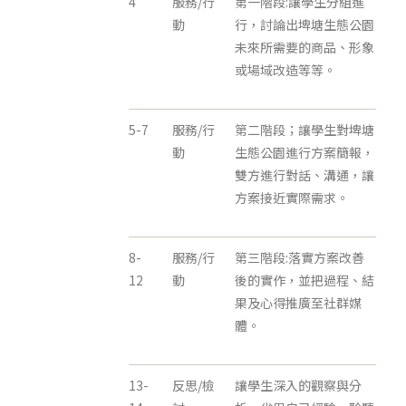
4
服務/行
第一階段:讓學生分組進
動
行，討論出埤塘生態公園
未來所需要的商品、形象
或場域改造等等。
5-7
服務/行
第二階段；讓學生對埤塘
動
生態公園進行方案簡報，
雙方進行對話、溝通，讓
方案接近實際需求。
8-
服務/行
第三階段:落實方案改善
12
動
後的實作，並把過程、結
果及心得推廣至社群媒
體。
13-
反思/檢
讓學生深入的觀察與分