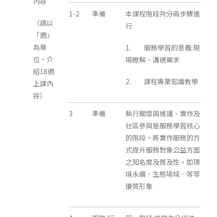
內容
1-2
準備
本課程階段共分兩步驟進
（請以
行
「週」
為單
1. 服務學習的意義:現
位，介
場瞭解、溝通需求
紹18週
2. 課程專業知識教學
上課內
容）
3
準備
執行關懷與維護、實作及
社區參與是服務學習核心
的階段。將實作服務的方
式提升服務對象公益方面
之知名度及普及性，如環
境永續、生態場域…等等
優質形象