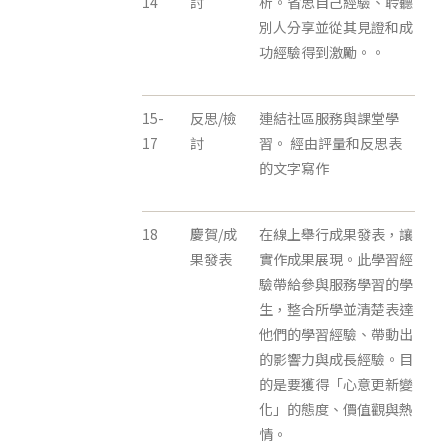
14
討
析。省思自己經驗、聆聽
別人分享並從其見證和成
功經驗得到激勵。。
15-
反思/檢
連結社區服務與課堂學
17
討
習。 經由評量和反思表
的文字寫作
18
慶賀/成
在線上舉行成果發表，讓
果發表
實作成果展現。此學習經
驗帶給參與服務學習的學
生，整合所學並清楚表達
他們的學習經驗、帶動出
的影響力與成長經驗。目
的是要獲得「心意更新變
化」的態度、價值觀與熱
情。