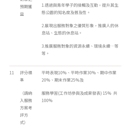
1.透過與青年學子的接觸及互動，提升其生
預期獲
態公園的知名度及普及性。
益
2.展現出服務對象之優質形象，推廣人的休
息站、生態的休息站。
3.推廣服務對象的資源永續、環境永續…等
等。
11
評分標
平時表現10%、平時作業30%、期中作業
準
20%、期末作業25%及
（請納
服務學習(工作坊參與及成果發表) 15% 共
入服務
100%
方案考
評方
式）