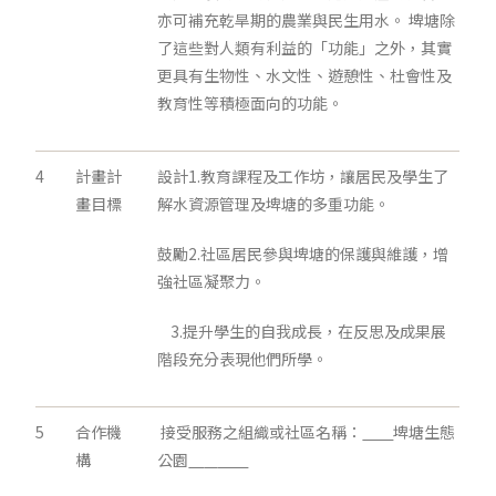
亦可補充乾旱期的農業與民生用水。 埤塘除
了這些對人類有利益的「功能」之外，其實
更具有生物性、水文性、遊憩性、杜會性及
教育性等積極面向的功能。
4
計畫計
設計1.教育課程及工作坊，讓居民及學生了
畫目標
解水資源管理及埤塘的多重功能。
鼓勵2.社區居民參與埤塘的保護與維護，增
強社區凝聚力。
3.提升學生的自我成長，在反思及成果展
階段充分表現他們所學。
5
合作機
接受服務之組織或社區名稱：
埤塘生態
構
公園