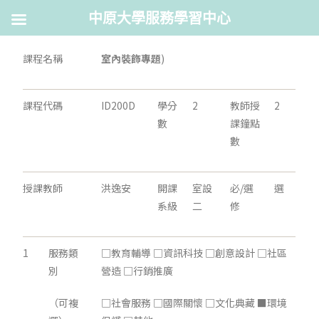
中原大學服務學習中心
課程名稱
室內裝飾專題
)
課程代碼
ID200D
學分
2
教師授
2
數
課鐘點
數
授課教師
洪逸安
開課
室設
必/選
選
系級
二
修
1
服務類
□教育輔導 □資訊科技 □創意設計 □社區
別
營造 □行銷推廣
（可複
□社會服務 □國際關懷 □文化典藏 ■環境