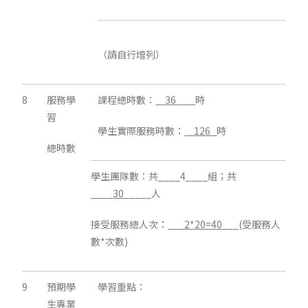
（請自行增列）
8
服務學
課程總時數：
36
時
習
學生實際服務時數：
126
時
總時數
學生團隊數：共____4____組；共
____
30
_____人
接受服務總人次：__
_2*20=40
___(受服務人
數*次數)
9
預期學
學習重點：
生專業