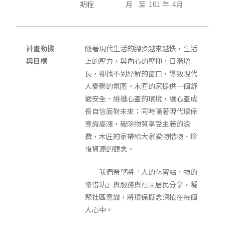
期程
月 至 101 年 4月
計畫動機
隨著現代生活的腳步越來越快，生活
與目標
上的壓力，與內心的壓抑，日漸增
長，卻找不到紓解的窗口，導致現代
人憂鬱的氛圍。木匠的家提供一個舒
適安全、維護心靈的環境，讓心靈成
長自信面對未來；同時隨著現代環保
意識高漲，破除物質享受主義的浪
費，木匠的家帶給大家愛物惜物、珍
惜資源的觀念。
我們希望將「人的休習站，物的
修惜站」與服務與社區居民分享，凝
聚社區意識，將環保概念深植在每個
人心中。