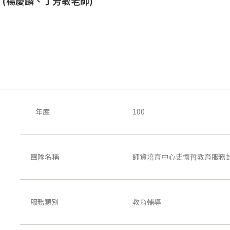
(楊慶麟、丁芳敏老師)
年度
100
團隊名稱
師資培育中心史懷哲教育服務計
服務類別
教育輔導