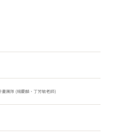
畫團隊 (楊慶麟、丁芳敏老師)