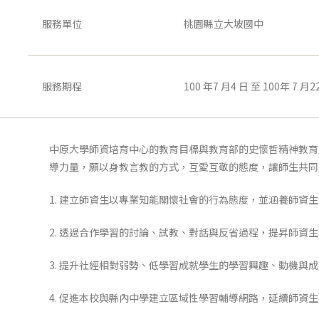
服務單位
桃園縣立大坡國中
服務期程
100 年7 月4 日 至 100年 7 月2
中原大學師資培育中心的教育目標與教育部的史懷哲精神教育
導力量，願以身教言教的方式，互愛互敬的態度，讓師生共同
1. 建立師資生以專業知能關懷社會的行為態度，並涵養師資
2. 透過合作學習的討論、試教、對話與反省過程，提昇師資
3. 提升社經相對弱勢、低學習成就學生的學習興趣、動機與
4. 促進本校與縣內中學建立區域性學習輔導網路，延續師資