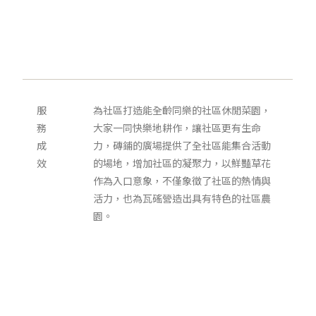
服
為社區打造能全齡同樂的社區休閒菜園，
務
大家一同快樂地耕作，讓社區更有生命
成
力，磚鋪的廣場提供了全社區能集合活動
效
的場地，增加社區的凝聚力，以鮮豔草花
作為入口意象，不僅象徵了社區的熱情與
活力，也為瓦磘營造出具有特色的社區農
園。