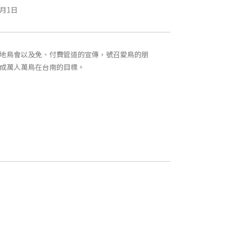
6月1日
地鳥會以及免、付費管道的宣傳，號召愛鳥的朋
成萬人萬鳥在台南的目標。