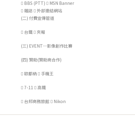
 BBS (PTT)  MSN Banner
 雜誌  外部連結網站
(二) 付費宣傳管道
 台鐵  夾報
(三) EVENT─影像創作比賽
(四) 贊助(贊助商合作)
 歐都納  手機王
 7-11  高鐵
 台邦商務旅館  Nikon