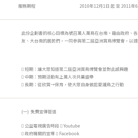
服務期程
2010年12月1日 起 至 2011年
此份企劃書的核心目標為號召萬人萬鳥在台南。藉由政府、各
友、大台南的居民們，一同參與第二屆亞洲賞鳥博覽會，以達
 短期：讓大眾知道第二屆亞洲賞鳥博覽會並對此感興趣
 中期：預期活動有上萬人次共襄盛舉
 長期：從欣賞→保育，使大眾自身做起愛護鳥之行動
(一) 免費宣傳管道
 公益電視廣告時段  Youtube
 政府機關的宣導  Facebook