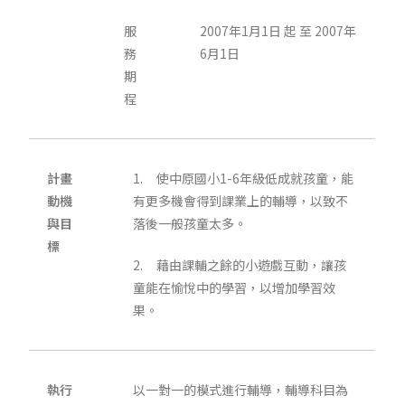
服
2007年1月1日 起 至 2007年
務
6月1日
期
程
計畫
1. 使中原國小1-6年級低成就孩童，能
動機
有更多機會得到課業上的輔導，以致不
與目
落後一般孩童太多。
標
2. 藉由課輔之餘的小遊戲互動，讓孩
童能在愉悅中的學習，以增加學習效
果。
執行
以一對一的模式進行輔導，輔導科目為