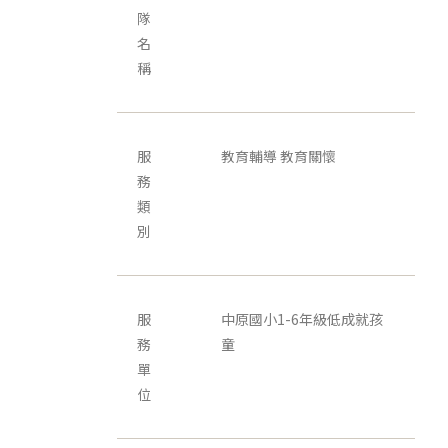
隊
名
稱
服
教育輔導 教育關懷
務
類
別
服
中原國小1-6年級低成就孩
務
童
單
位