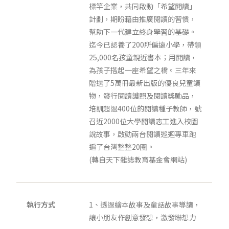
標竿企業，共同啟動「希望閱讀」
計劃，期盼藉由推廣閱讀的習慣，
幫助下一代建立終身學習的基礎。
迄今已認養了200所偏遠小學，帶領
25,000名孩童親近書本；用閱讀，
為孩子搭起一座希望之橋。三年來
贈送了5萬冊最新出版的優良兒童讀
物，發行閱讀護照及閱讀獎勵品，
培訓超過400位的閱讀種子教師，號
召近2000位大學閱讀志工進入校園
說故事，啟動兩台閱讀巡迴專車跑
遍了台灣整整20圈。
(轉自天下雜誌教育基金會網站)
執行方式
1、透過繪本故事及童話故事導讀，
讓小朋友作創意發想，激發聯想力