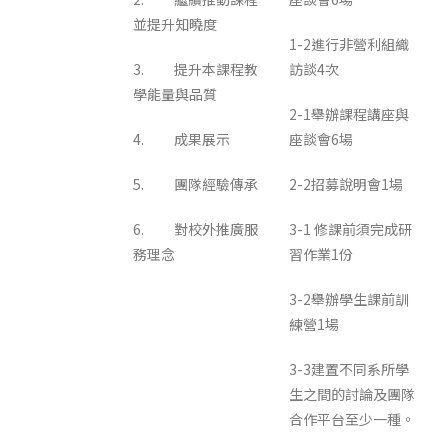
並提升知曉度
1-2進行非營利組織
3. 提升本課程教
訪談4次
學能量與品質
2-1舉辦課程講座與
4. 成果展示
座談會6場
5. 團隊經驗傳承
2-2招募說明會1場
6. 對校外推廣服
3-1 修課前須完成研
務理念
習作業1份
3-2舉辦學生課前訓
練營1場
3-3建置不同系所學
生之間的討論及團隊
合作平台至少一種。