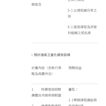
務理念
5-1 以達知識分享之
效
6-1 提高課程及非營
利組織之知名度
l
預計達成之量化績效目標
計畫內容（含執行策
預期效益
略及具體作法）
1. 持續增加弱勢
量化：
團體合作與參與範圍
1-1舉辦課程講座與
2. 繼續推動課程
座談會6場