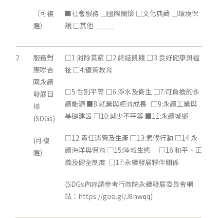
（可複
■社會服務 □國際關懷 □文化典藏 □環境保
選）
護 □其他 _____
2
服務對
□1:消除貧窮 □2:終結飢餓 □3:良好健康與福
應聯合
祉 □4:優質教育
國永續
□5:性別平等 □6:淨水及衛生 □7:可負擔的永
發展目
續能源 ■8:就業與經濟成長 □9:永續工業與
標
基礎建設 □10:減少不平等 ■11:永續城鄉
(SDGs)
□12:責任消費及生產 □13:氣候行動 □14:永
(可複
續海洋與保育 □15:陸域生態 □16:和平、正
選)
義及健全制度 □17:永續發展夥伴關係
(SDGs內容請參考行政院永續發展委員會網
站：https://goo.gl/J8nwqq)