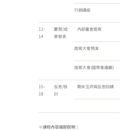
行銷講座
12-
慶賀/成
內部審查提案
14
果發表
提案大會預演
提案大會(國際會議廳)
15-
反思/檢
期末互評與反思回饋
18
討
※課程內容細部說明：