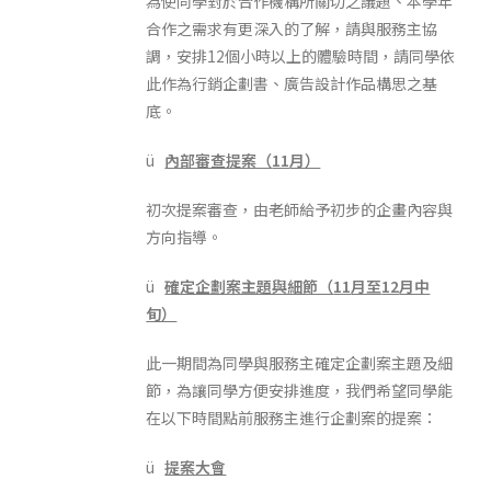
為使同學對於合作機構所關切之議題、本學年
合作之需求有更深入的了解，請與服務主協
調，安排12個小時以上的體驗時間，請同學依
此作為行銷企劃書、廣告設計作品構思之基
底。
ü
內部審查提案（
11
月）
初次提案審查，由老師給予初步的企畫內容與
方向指導。
ü
確定企劃案主題與細節（
11
月至
12
月中
旬）
此一期間為同學與服務主確定企劃案主題及細
節，為讓同學方便安排進度，我們希望同學能
在以下時間點前服務主進行企劃案的提案：
ü
提案大會