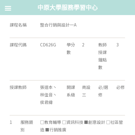
中原大學服務學習中心
課程名稱
整合行銷與設計一A
課程代碼
CD626G
學分
2
教師
3
數
授課
鐘點
數
授課教師
張道本丶
開課
商設
必/選
必修
林佳音丶
系級
三
修
侯君緯
1
服務類
□教育輔導 □資訊科技 ■創意設計 □社區營
別
造 ■行銷推廣