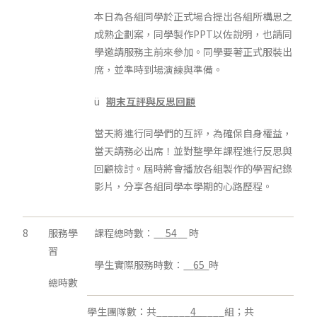
本日為各組同學於正式場合提出各組所構思之
成熟企劃案，同學製作PPT以佐說明，也請同
學邀請服務主前來參加。同學要著正式服裝出
席，並準時到場演練與準備。
ü
期末互評與反思回顧
當天將進行同學們的互評，為確保自身權益，
當天請務必出席！並對整學年課程進行反思與
回顧檢討。屆時將會播放各組製作的學習紀錄
影片，分享各組同學本學期的心路歷程。
8
服務學
課程總時數：
54
時
習
學生實際服務時數：
65
時
總時數
學生團隊數：共______
4_
____組；共