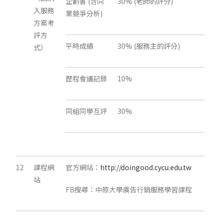
企劃書 (含同
30% (老師的評分)
入服務
業競爭分析)
方案考
評方
平時成績
30% (服務主的評分)
式）
歷程會議記錄
10%
同組同學互評
30%
12
課程網
官方網站：
http://doingood.cycu.edu.tw
站
FB搜尋：中原大學廣告行銷服務學習課程