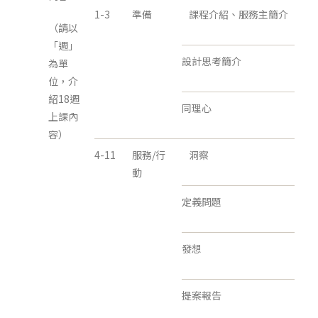
1-3
準備
課程介紹、服務主簡介
（請以
「週」
設計思考簡介
為單
位，介
紹18週
同理心
上課內
容）
4-11
服務/行
洞察
動
定義問題
發想
提案報告