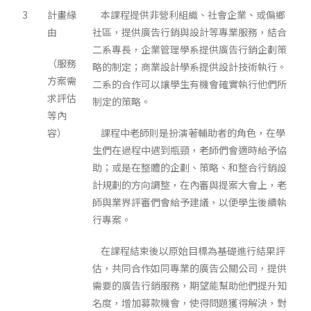
3
計畫緣
本課程提供非營利組織、社會企業、或偏鄉
由
社區，提供廣告行銷與設計等專業服務，結合
二系專長，企業管理學系提供廣告行銷企劃策
（服務
略的制定；商業設計學系提供設計技術執行。
方案需
二系的合作可以讓學生有機會確實執行他們所
求評估
制定的策略。
等內
容）
課程中老師則是扮演著輔助者的角色，在學
生們在過程中遇到瓶頸，老師們會適時給予協
助；或是在整體的企劃、策略、和整合行銷設
計規劃的方向調整，在內審與提案大會上，老
師與業界評審們會給予建議，以便學生後續執
行專案。
在課程結束後以原始目標為基礎進行結果評
估，共同合作如同專業的廣告公關公司，提供
需要的廣告行銷服務，期望能幫助他們提升知
名度，增加募款機會，使得問題獲得解決，對