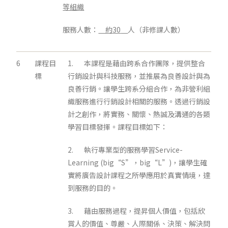
等組織
服務人數：
約
30
人（非修課人數）
6
課程目
1. 本課程是藉由跨系合作團隊，提供整合
標
行銷設計與科技服務，並推展為良善設計與為
良善行銷。讓學生跨系分組合作，為非營利組
織服務進行行銷設計相關的服務。透過行銷設
計之創作，將實務、關懷、熱誠及溝通的各類
學習目標發揮。課程目標如下：
2. 執行專業型的服務學習Service-
Learning (big“S”，big“L”)，讓學生確
實將廣告設計課程之所學應用於真實情境，達
到服務的目的。
3. 藉由服務過程，提昇個人價值，包括欣
賞人的價值、尊嚴、人際關係、決策、解決問