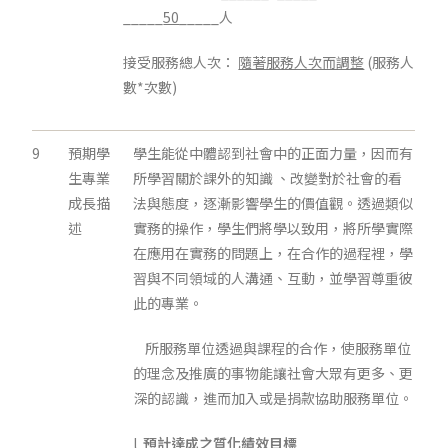
_____
50
_____人
接受服務總人次：
隨著服務人次而調整
(服務人
數*次數)
9
預期學
學生能從中體認到社會中的正面力量，因而有
生專業
所學習關於課外的知識 、改變對於社會的看
成長描
法與態度，逐漸影響學生的價值觀。透過類似
述
實務的操作，學生們將學以致用，將所學實際
在應用在實務的問題上，在合作的過程裡，學
習與不同領域的人溝通、互動，並學習尊重彼
此的專業。
所服務單位透過與課程的合作，使服務單位
的理念及推廣的事物能讓社會大眾有更多、更
深的認識，進而加入或是捐款協助服務單位。
l
預計達成之質化績效目標