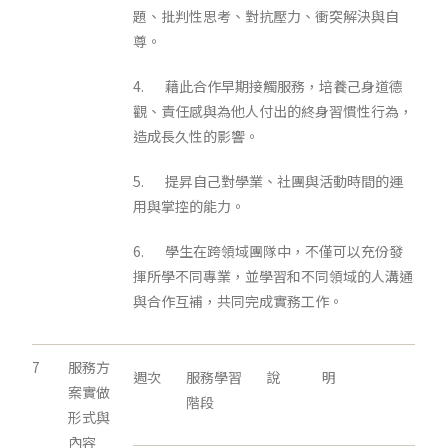
題、批判性思考、對抗壓力、衝突解決與自
尊。
4. 藉此合作早期接觸服務，培養己身道德
觀、責任感與為他人付出的終身習慣性行為，
造成長久性的影響。
5. 提昇自己對學業、社團與活動時間的運
用與掌控的能力。
6. 學生在跨領域團隊中，不僅可以充份發
揮所學不同專業，並學習和不同領域的人溝通
與合作互補，共同完成實務工作。
7
服務方
週次
服務學習
說 明
案實做
階段
形式與
內容