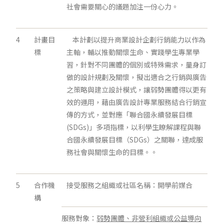
社會需要關心的議題加注一份心力。
4
計畫目
本計劃以提升商業設計企劃行銷能力以作為
標
主軸，輔以推動關懷生命、實踐學生專業學
習，針對不同團體的個別或特殊需求，量身訂
做的設計規劃及關懷，擬出適合之行銷與廣告
之策略與建立設計模式，讓弱勢團體得以更有
效的運用，藉由廣告設計專業服務結合行銷宣
傳的方式，並對應「聯合國永續發展目標
(SDGs)」多項指標，以利學生瞭解課程與聯
合國永續發展目標（SDGs）之關聯，達成服
務社會與關懷生命的目標。。
5
合作機
接受服務之組織或社區名稱：開學前媒合
構
服務對象：
弱勢團體、非營利組織或公益導向