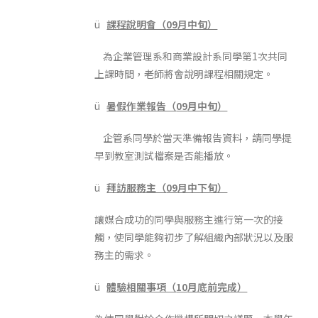
ü
課程說明會（
09
月中旬）
為企業管理系和商業設計系同學第1次共同
上課時間，老師將會說明課程相關規定。
ü
暑假作業報告（
09
月中旬）
企管系同學於當天準備報告資料，請同學提
早到教室測試檔案是否能播放。
ü
拜訪服務主（
09
月中下旬）
讓媒合成功的同學與服務主進行第一次的接
觸，使同學能夠初步了解組織內部狀況以及服
務主的需求。
ü
體驗相關事項（
10
月底前完成）