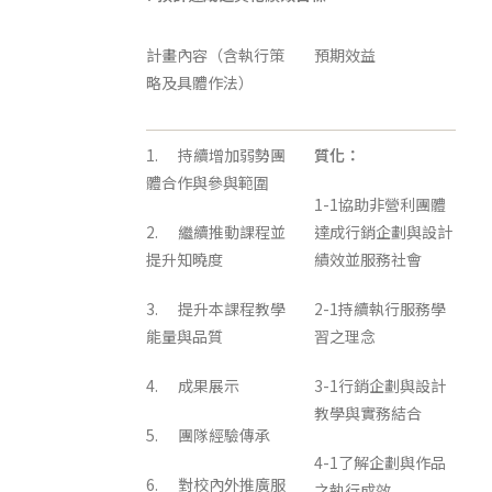
計畫內容（含執行策
預期效益
略及具體作法）
1. 持續增加弱勢團
質化：
體合作與參與範圍
1-1協助非營利團體
2. 繼續推動課程並
達成行銷企劃與設計
提升知曉度
績效並服務社會
3. 提升本課程教學
2-1持續執行服務學
能量與品質
習之理念
4. 成果展示
3-1行銷企劃與設計
教學與實務結合
5. 團隊經驗傳承
4-1了解企劃與作品
6. 對校內外推廣服
之執行成效