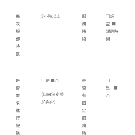
每
8小時以上
服
□課
次
務
堂 ■
服
時
課餘時
務
段
間
時
數
是
□是 ■否
是
□
否
否
是 ■
(自由決定參
要
有
否
加與否)
求
固
進
定
行
服
服
務
務
時