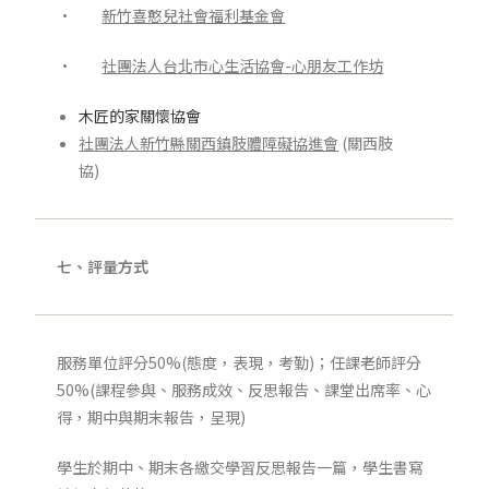
·
新竹喜憨兒社會福利基金會
·
社團法人台北市心生活協會-心朋友工作坊
木匠的家關懷協會
社團法人新竹縣關西鎮肢體障礙協進會
(關西肢
協)
七、評量方式
服務單位評分50%(態度，表現，考勤)；任課老師評分
50%(課程參與、服務成效、反思報告、課堂出席率、心
得，期中與期末報告，呈現)
學生於期中、期末各繳交學習反思報告一篇，學生書寫