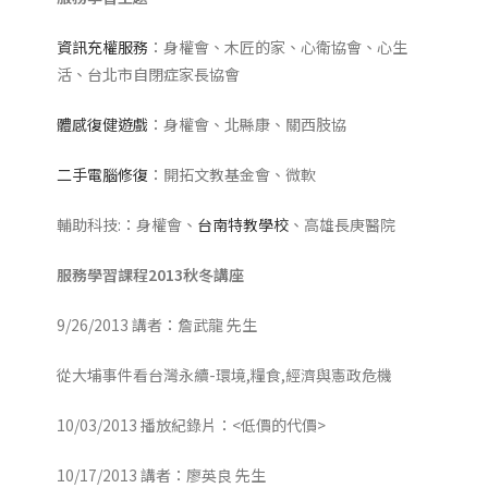
資訊充權服務
：身權會、木匠的家、心衛協會、心生
活、台北市自閉症家長協會
體感復健
遊戲
：身權會、北縣康、關西肢協
二手電腦修復
：開拓文教基金會、微軟
輔助科技:：身權會、
台南特教學校
、高雄長庚醫院
服務學習課程2013秋冬講座
9/26/2013 講者：詹武龍 先生
從大埔事件看台灣永續-環境,糧食,經濟與憲政危機
10/03/2013 播放紀錄片：<低價的代價>
10/17/2013 講者：廖英良 先生