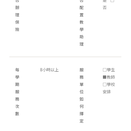
否
否
是 □
辦
配
否
理
置
保
教
險
學
助
理
每
8小時以上
服
□學生
學
務
■教師
期
單
□學校
服
位
安排
務
如
次
何
數
擇
定