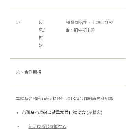
17
反
撰寫部落格、上課口頭報
思/
告、期中期末書
檢
討
六、合作機構
本課程合作的非營利組織- 2013程合作的非營利組織
台灣身心障礙者就業權益促進協會
(身權會)
·
新北市慈芳關懷中心