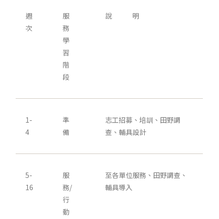
週
服
說 明
次
務
學
習
階
段
1-
準
志工招募、培訓、田野調
4
備
查、輔具設計
5-
服
至各單位服務、田野調查、
16
務/
輔具導入
行
動