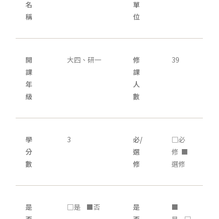
名
單
稱
位
開
大四、研一
修
39
課
課
年
人
級
數
學
3
必/
□必
分
選
修 ■
數
修
選修
是
□是 ■否
是
■