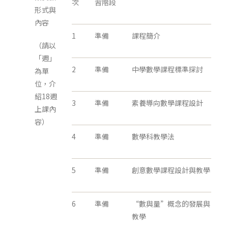
次
習階段
形式與
內容
1
準備
課程簡介
（請以
「週」
2
準備
中學數學課程標準探討
為單
位，介
紹18週
3
準備
素養導向數學課程設計
上課內
容）
4
準備
數學科教學法
5
準備
創意數學課程設計與教學
6
準備
“數與量”概念的發展與
教學