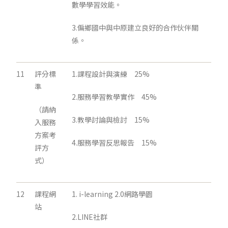
數學學習效能。
3.偏鄉國中與中原建立良好的合作伙伴關
係。
11
評分標
1.課程設計與演練 25%
準
2.服務學習教學實作 45%
（請納
3.教學討論與檢討 15%
入服務
方案考
4.服務學習反思報告 15%
評方
式）
12
課程網
1. i-learning 2.0網路學園
站
2.LINE社群