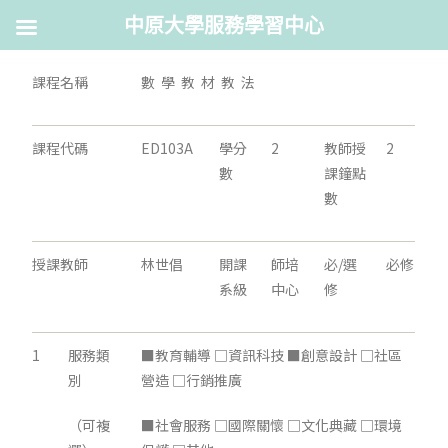
中原大學服務學習中心
課程名稱
數 學 教 材 教 法
課程代碼
ED103A
學分
2
教師授
2
數
課鐘點
數
授課教師
林世倡
開課
師培
必/選
必修
系級
中心
修
1
服務類
■教育輔導 □資訊科技 ■創意設計 □社區
別
營造 □行銷推廣
（可複
■社會服務 □國際關懷 □文化典藏 □環境