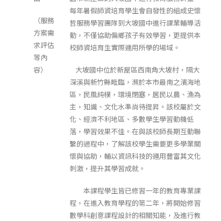
每年暑假師資培育學生會自發性的組成史懷
（服務
哲服務學習團隊到大坡國中進行課業輔導活
方案需
動，不僅協助偏鄉孩子有效學習，更提供本
求評估
校師資培育生實際運用所學的場域。
等內
容）
大坡國中位於新屋區西南角大坡村，隔大
深溪與新竹縣毗臨，瀕於本市最南之濱海地
區，民風純樸，環境閉塞，居民以農、漁為
主，知識、文化水準尚待提昇。該校屬於文
化、經濟不利地區、多數學生學習動機低
落，學習效果不佳。在與該校師長期互動聯
繫的過程中，了解該校學生需要更多學業關
懷與協助，輔以資訊科技的運用豐富其文化
刺激，提升其學習成就。
本課程學生皆已修習一年的教育專業課
程，在進入教育學程的第二年，將開始修習
數學科創意課程設計的相關知能，及進行教