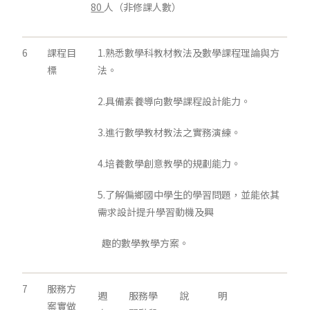
80
人（非修課人數）
6
課程目
1.熟悉數學科教材教法及數學課程理論與方
標
法。
2.具備素養導向數學課程設計能力。
3.進行數學教材教法之實務演練。
4.培養數學創意教學的規劃能力。
5.了解偏鄉國中學生的學習問題，並能依其
需求設計提升學習動機及興
趣的數學教學方案。
7
服務方
週
服務學
說 明
案實做