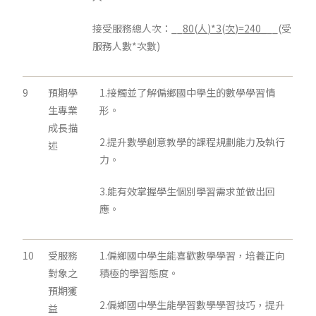
接受服務總人次：__
80(
人
)*3(
次
)=240_
__(受
服務人數*次數)
9
預期學
1.接觸並了解偏鄉國中學生的數學學習情
生專業
形。
成長描
2.提升數學創意教學的課程規劃能力及執行
述
力。
3.能有效掌握學生個別學習需求並做出回
應。
10
受服務
1.偏鄉國中學生能喜歡數學學習，培養正向
對象之
積極的學習態度。
預期獲
2.偏鄉國中學生能學習數學學習技巧，提升
益