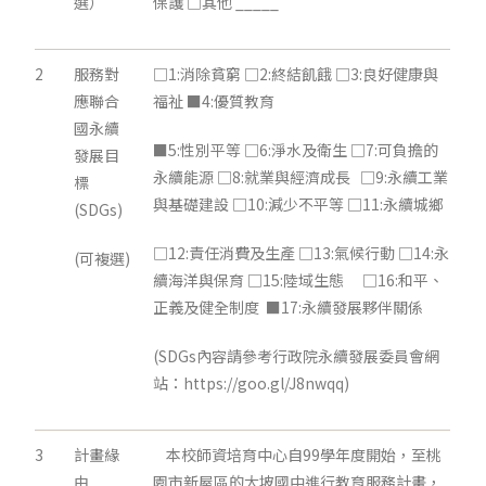
選）
保護 □其他 _____
2
服務對
□1:消除貧窮 □2:終結飢餓 □3:良好健康與
應聯合
福祉 ■4:優質教育
國永續
■5:性別平等 □6:淨水及衛生 □7:可負擔的
發展目
永續能源 □8:就業與經濟成長 □9:永續工業
標
與基礎建設 □10:減少不平等 □11:永續城鄉
(SDGs)
□12:責任消費及生產 □13:氣候行動 □14:永
(可複選)
續海洋與保育 □15:陸域生態 □16:和平、
正義及健全制度 ■17:永續發展夥伴關係
(SDGs內容請參考行政院永續發展委員會網
站：https://goo.gl/J8nwqq)
3
計畫緣
本校師資培育中心自99學年度開始，至桃
由
園市新屋區的大坡國中進行教育服務計畫，