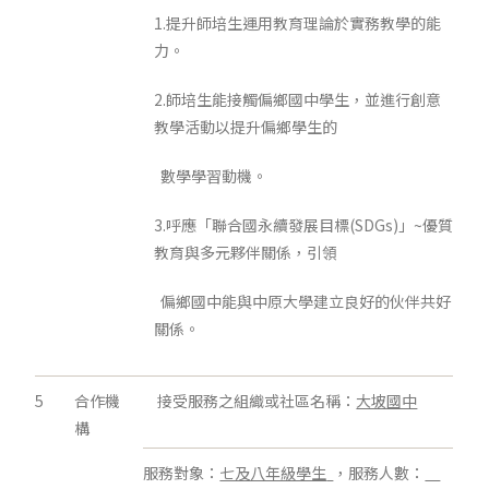
1.提升師培生運用教育理論於實務教學的能
力。
2.師培生能接觸偏鄉國中學生，並進行創意
教學活動以提升偏鄉學生的
數學學習動機。
3.呼應「聯合國永續發展目標(SDGs)」~優質
教育與多元夥伴關係，引領
偏鄉國中能與中原大學建立良好的伙伴共好
關係。
5
合作機
接受服務之組織或社區名稱：
大坡國中
構
服務對象：
七及八年級學生
，服務人數：