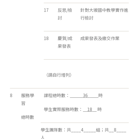
17
反思/檢
針對大坡國中教學實作進
討
行檢討
18
慶賀/成
成果發表及繳交作業
果發表
（請自行增列）
8
服務學
課程總時數：
36
時
習
學生實際服務時數：
18
時
總時數
學生團隊數：共____4_____組；共__8____
人