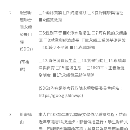
2
服務對
□1:消除貧窮 □2:終結飢餓 □3:良好健康與福祉
應聯合
■4:優質教育
國永續
□5:性別平等 ■6:淨水及衛生 □7:可負擔的永續能
發展目
源 □8:就業與經濟成長 □9:永續工業與基礎建設
標
□10:減少不平等 ■11:永續城鄉
(SDGs)
□12:責任消費及生產 □13:氣候行動 □14:永續海
(可複
洋與保育 □15:陸域生態 □16:和平、正義及健
選)
全制度 ■17:永續發展夥伴關係
(SDGs內容請參考行政院永續發展委員會網站：
https://goo.gl/J8nwqq)
3
計畫緣
本人自108學年度起開設文學作品導讀課程，然而
由
近年來隨著科技進步，影音傳播盛行，學生對於文
學一門課程普遍興趣不高，甚至認為是學而無用的