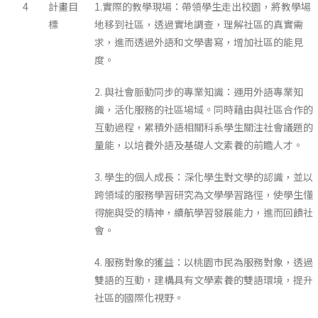
4
計畫目
1.實際的教學現場：帶領學生走出校園，將教學場
標
地移到社區，透過實地調查，理解社區的真實需
求，進而透過外語和文學書寫，增加社區的能見
度。
2. 與社會脈動同步的專業知識：運用外語專業知
識，活化服務的社區場域。同時藉由與社區合作的
互動過程，累積外語相關科系學生關注社會議題的
量能，以培養外語及基礎人文素養的前瞻人才。
3. 學生的個人成長：深化學生對文學的認識，並以
跨領域的服務學習研究為文學學習路徑，使學生懂
得施與受的精神，續航學習發展能力，進而回饋社
會。
4. 服務對象的獲益：以桃園市民為服務對象，透過
雙語的互動，建構具有文學素養的雙語環境，提升
社區的國際化視野。