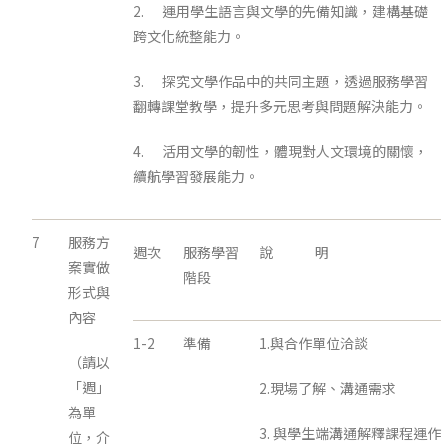
2. 運用學生語言與文學的先備知識，建構基礎
跨文化統整能力。
3. 探究文學作品中的共同主題，透過服務學習
翻轉課堂教學，提升多元思考與問題解決能力。
4. 活用文學的韌性，體現對人文環境的關懷，
續航學習發展能力。
7
服務方
週次
服務學習
說 明
案實做
階段
形式與
內容
1-2
準備
1.與合作單位洽談
（請以
「週」
2.現場了解、溝通需求
為單
3. 與學生端溝通解釋課程運作
位，介