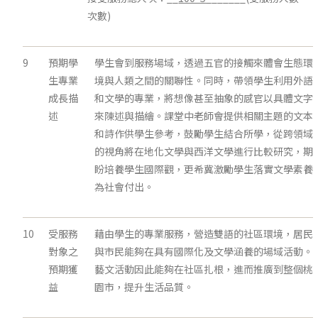
次數)
9
預期學
學生會到服務場域，透過五官的接觸來體會生態環
生專業
境與人類之間的關聯性。同時，帶領學生利用外語
成長描
和文學的專業，將想像甚至抽象的感官以具體文字
述
來陳述與描繪。課堂中老師會提供相關主題的文本
和詩作供學生參考，鼓勵學生結合所學，從跨領域
的視角將在地化文學與西洋文學進行比較研究，期
盼培養學生國際觀，更希冀激勵學生落實文學素養
為社會付出。
10
受服務
藉由學生的專業服務，營造雙語的社區環境，居民
對象之
與市民能夠在具有國際化及文學涵養的場域活動。
預期獲
藝文活動因此能夠在社區扎根，進而推廣到整個桃
益
園市，提升生活品質。