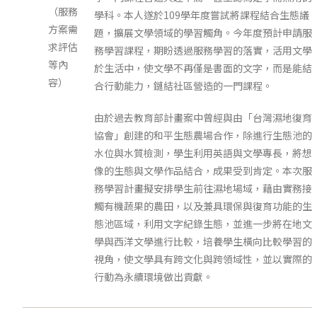
（服務
學科。本人遂於109學年度嘗試將課程結合生態議
方案需
題，擴展文學領域的學習觸角。今年度預計申請服
求評估
務學習課程，期盼透過服務學習的落實，活用文學
等內
於生活中，使文學不再僅是書面的文字，而是能結
容）
合行動能力，鏈結社區營造的一門課程。
由於過去教育部計畫案中曾經與由「台灣濕地復育
協會」創建的和平生態農場合作，除進行生態池的
水位與水質檢測，學生利用英語與文學專長，將想
像的生態與文學作品結合，成果受到肯定。本次服
務學習計畫擬安排學生前往濕地場域，藉由實務接
觸有機蔬果的農田，以及兼具環保與復育功能的生
態池區域，利用文字紀錄生態，並進一步將在地文
學與西洋文學進行比較，培養學生橫向比較學習的
視角，使文學具有跨文化與跨領域性，並以實際的
行動為永續環境做出貢獻。