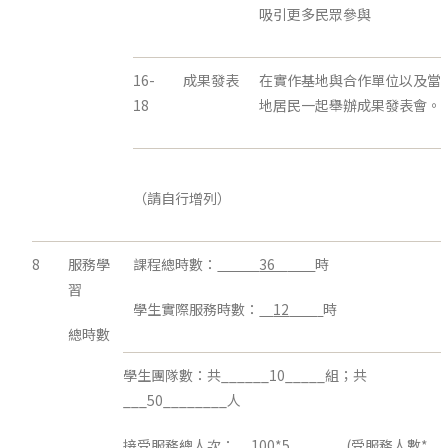
吸引更多民眾參與
16-
成果發表
在實作基地與合作單位以及當
18
地居民一起舉辦成果發表會。
（請自行增列）
8
服務學
課程總時數：
36
時
習
學生實際服務時數：
12
時
總時數
學生團隊數：共______10_____組；共
___50________人
接受服務總人次：__
100*5
_______(受服務人數*