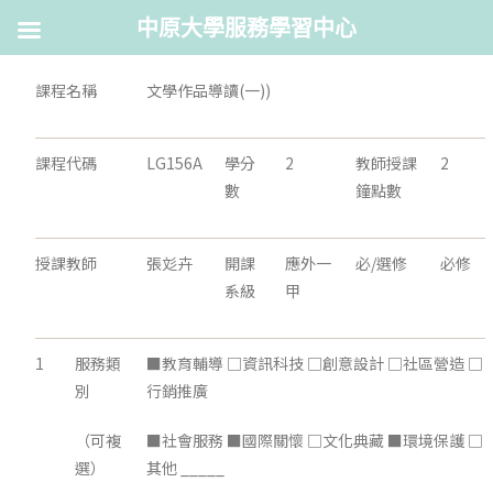
中原大學服務學習中心
課程名稱
文學作品導讀(一))
課程代碼
LG156A
學分
2
教師授課
2
數
鐘點數
授課教師
張彣卉
開課
應外一
必/選修
必修
系級
甲
1
服務類
■教育輔導 □資訊科技 □創意設計 □社區營造 □
別
行銷推廣
（可複
■社會服務 ■國際關懷 □文化典藏 ■環境保護 □
選）
其他 _____