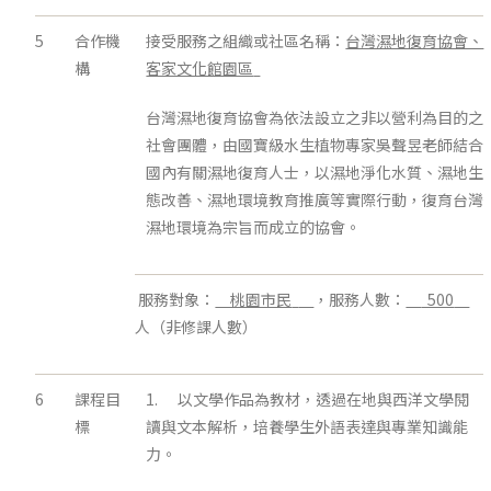
5
合作機
接受服務之組織或社區名稱：
台灣濕地復育協會、
構
客家文化館園區
台灣濕地復育協會為依法設立之非以營利為目的之
社會團體，由國寶級水生植物專家吳聲昱老師結合
國內有關濕地復育人士，以濕地淨化水質、濕地生
態改善、濕地環境教育推廣等實際行動，復育台灣
濕地環境為宗旨而成立的協會。
服務對象：
桃園市民
，服務人數：
500
人（非修課人數）
6
課程目
1. 以文學作品為教材，透過在地與西洋文學閱
標
讀與文本解析，培養學生外語表達與專業知識能
力。