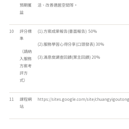
預期獲
活、改善適居空間等。
益
10
評分標
(1).方案成果報告(書面報告) 50%
準
(2).服務學習心得分享(口頭發表) 30%
（請納
(3).滿意度調查回饋(業主回饋) 20%
入服務
方案考
評方
式）
11
課程網
https://sites.google.com/site/chuangyigouton
站