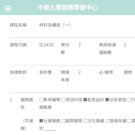
中原大學服務學習中心
課程名稱
材料及構造（一）
課程代碼
ID243D
學分
2
教師授課
2
數
鐘點數
授課教師
翁林寶
開課
2
必/選修
選修
系級
1
服務類
□教育輔導 □資訊科技 ■創意設計 ■社區營造 □
別
銷推廣
（可複
■社會服務 □國際關懷 □文化典藏 □環境保護 □
選）
他 _____