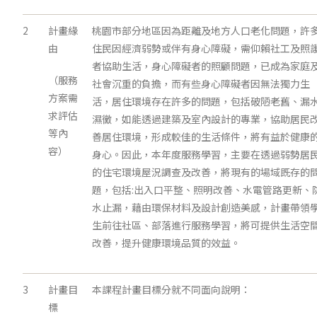
2
計畫緣
桃園市部分地區因為距離及地方人口老化問題，許
由
住民因經濟弱勢或伴有身心障礙，需仰賴社工及照
者協助生活，身心障礙者的照顧問題，已成為家庭
（服務
社會沉重的負擔，而有些身心障礙者因無法獨力生
方案需
活，居住環境存在許多的問題，包括破陋老舊、漏
求評估
濕黴，如能透過建築及室內設計的專業，協助居民
等內
善居住環境，形成較佳的生活條件，將有益於健康
容）
身心。因此，本年度服務學習，主要在透過弱勢居
的住宅環境屋況調查及改善，將現有的場域既存的
題，包括:出入口平整、照明改善、水電管路更新、
水止漏，藉由環保材料及設計創造美感，計畫帶領
生前往社區、部落進行服務學習，將可提供生活空
改善，提升健康環境品質的效益。
3
計畫目
本課程計畫目標分就不同面向說明：
標