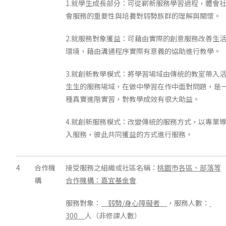
1.就學生成長部分：可從嶄新服務學習過程，體會
會服務的重要性與培養對弱勢族群的理解與關懷。
2.就服務對象獲益：可藉由實際的創意服務改善生
環境，藉由溝通程序實際有意義的協助進行教學。
3.就創新教學模式：將學習場域由傳統的教室帶入
生生的服務場域，在做中學習在作中面對問題，是
種真實進階實習，對教學成效有很大助益。
4.就創新服務模式：改變傳統的服務方式，以專業
入服務，彼此共同獲益的方式進行服務。
4
合作機
接受服務之組織或社區名稱：
桃園市各區、部落等
構
合作機構：嘉宜基金會
服務對象：
弱勢/身心障礙者
，服務人數：
300
人（非修課人數）