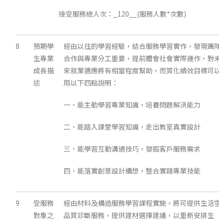
接受服務總人次：_120__(服務人數*次數)
8
預期學
經由以往的學習經驗，結合服務學習實作，發現團
生專業
合作與專業分工重要，提前體會社會實際運作，對
成長描
來就業適應將有相當程度幫助，而質化績效目標可
述
用以下四點說明：
一、能主動學習專業知識，培養問題解決能力
二、能踏入課堂學習知識，走出教室真實設計
三、能學習互動溝通技巧，發掘客戶服務需求
四、能落實創意設計構想，整合實踐專業技能
9
受服務
經由材料及構造服務學習課程實施，將可提供生活
對象之
品質診斷服務，提供建材選擇建議，以重新安排生