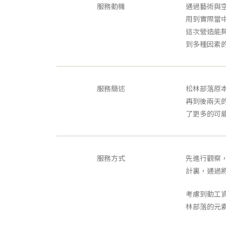
服務動機
通過藝術與
用到實際當
這次營造能
到多種因素
服務簡述
松林部落原
再到後兩天
了更多的可
服務方式
先進行觀察
計裏，通過
考慮到動工
林部落的元