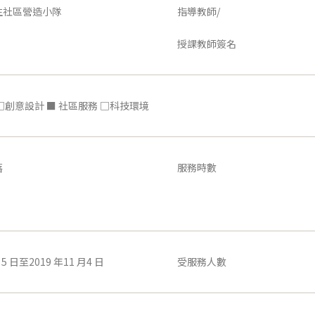
生社區營造小隊
指導教師/
授課教師簽名
□創意設計 ■ 社區服務 □科技環境
落
服務時數
月5 日至2019 年11 月4 日
受服務人數