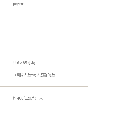
連振佑
共 6×85 小時
（團隊人數x每人服務時數
約 400(120戶） 人