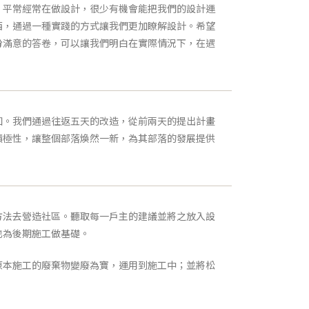
，平常經常在做設計，很少有機會能把我們的設計運
西，通過一種實踐的方式讓我們更加瞭解設計。希望
份滿意的答卷，可以讓我們明白在實際情況下，在遇
知。我們通過往返五天的改造，從前兩天的提出計畫
積極性，讓整個部落煥然一新，為其部落的發展提供
方法去營造社區。聽取每一戶主的建議並將之放入設
也為後期施工做基礎。
原本施工的廢棄物變廢為寶，運用到施工中；並將松