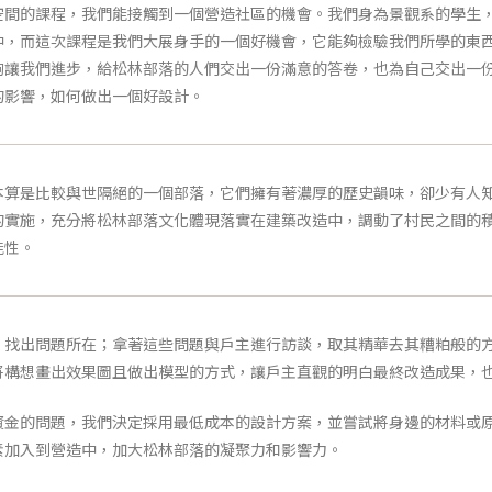
空間的課程，我們能接觸到一個營造社區的機會。我們身為景觀系的學生
中，而這次課程是我們大展身手的一個好機會，它能夠檢驗我們所學的東
夠讓我們進步，給松林部落的人們交出一份滿意的答卷，也為自己交出一
的影響，如何做出一個好設計。
本算是比較與世隔絕的一個部落，它們擁有著濃厚的歷史韻味，卻少有人
的實施，充分將松林部落文化體現落實在建築改造中，調動了村民之間的
能性。
，找出問題所在；拿著這些問題與戶主進行訪談，取其精華去其糟粕般的
將構想畫出效果圖且做出模型的方式，讓戶主直觀的明白最終改造成果，
資金的問題，我們決定採用最低成本的設計方案，並嘗試將身邊的材料或
素加入到營造中，加大松林部落的凝聚力和影響力。