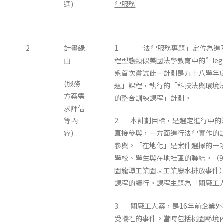
選)
律服務
2
計畫緣
1. 「法律服務專題」定位為進
由
程型態類似美國法學教育中的”legal c
系首次嘗試此一計劃是九十八學年
(服務
題」課程，執行的「科技法與環境
方案需
的整合訓練課程」計劃。
求評估
等內
2. 本計劃目標，是選定進行中
容)
直接參與，一方面進行法律實作的
參與。「在地化」是案件選擇的一
學校、學生與在地社區的聯結。（9
園龍潭工業園區工業廢水排放事件
課程的續行。課程主題為「關廠工
3. 關廠工人案，是16年前企業
受犧牲的事件。當時包括桃園縣境