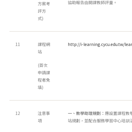
協助報告由開課教師評量。
方案考
評方
式)
11
課程網
http://i-learning.cycu.edu.tw/le
站
(首次
申請課
程者免
填)
12
注意事
一、教學助理規劃：
應設置課程教
項
站規劃，並配合服務學習中心培訓