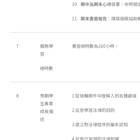
10.
期中及期末心得分享
：依時間
11.
期末書面報告
：撰寫個案協助
7
服務學
實習總時數為160小時。
習
總時數
8
預期學
1.從接觸案件中理解人的各種處境
生專業
2.反思學習法律的目的
成長描
述
3.建立對法律程序的基本認知
4.反思已習得的法律知識