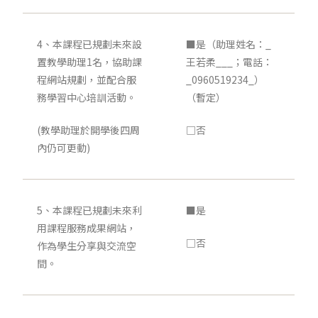
4、本課程已規劃未來設
■是（助理姓名：_
置教學助理1名，協助課
王若柔___；電話：
程網站規劃，並配合服
_0960519234_）
務學習中心培訓活動。
（暫定）
(教學助理於開學後四周
□否
內仍可更動)
5、本課程已規劃未來利
■是
用課程服務成果網站，
□否
作為學生分享與交流空
間。