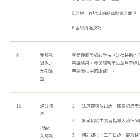
5.理解工作場域的紀律與倫理關係
6.習得溝通技巧
9
受服務
獲得聆聽與細心對待（法律扶助的
對象之
審議結果，參與服務學生並無置喙
預期獲
申請過程中的服務）。
益
10
評分標
1. 法庭觀察依出席、觀察紀錄表
準
2. 個案協助由實習指導人及律師
(請納
3. 研討課程、工作日誌、部落
入服務