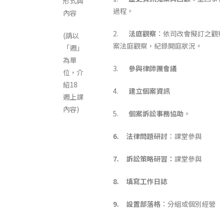
形式與
過程。
內容
2.
法庭觀察
：依司改會擬訂之觀
(請以
案法庭觀察，紀錄開庭狀況。
「週」
為單
3.
參與律師團會議
位，介
紹18
4.
建立個案資訊
週上課
內容)
5.
個案訴訟事務協助
。
6.
法律問題研討
：課堂參與
7.
訴訟策略研習：
課堂參與
8.
填寫工作日誌
9.
設置部落格
：分組或個別經營