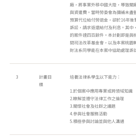
廠，將事業外移中國大陸，導致關
與資遣費。當時勞委會為彌補未盡
預算代位給付勞退金，卻於16年後
訴訟，請求返還給付及利息。其中
的案件達四百餘件。本計劃即是與
間司法改革基金會，以及本案桃園
財法系同學能在本案中協助處理訴
3
計畫目
培養法律系學生以下能力：
標
1.於個案中應用專業或跨領域知識
2.瞭解並遵守法律工作之倫理
3.關懷社會及社群之議題
4.參與社會服務活動
5.積極參與討論並與他人溝通