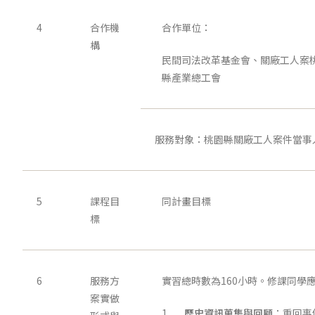
4
合作機
合作單位：
構
民間司法改革基金會、關廠工人案
縣產業總工會
服務對象：桃園縣關廠工人案件當事人
5
課程目
同計畫目標
標
6
服務方
實習總時數為160小時。修課同學
案實做
1.
歷史資訊蒐集與回顧
：重回事