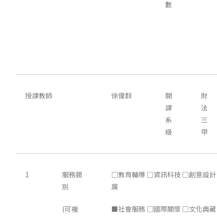
數
授課教師
徐偉群
開
財
課
法
系
三
級
甲
1
服務類
□教育輔導 □資訊科技 □創意設計
別
廣
(可複
■社會服務 □國際關懷 □文化典藏 