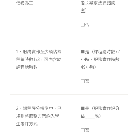
任務為主
者；尋求法律諮詢
者
）
□否
2、服務實作至少須佔課
■是（課程總時數77
程總時數1/3，可內含於
小時，服務實作時數
課程總時數
49小時）
□否
3、課程評分標準中，已
■是（服務實作評分
規劃將服務方案納入學
佔____％）
生考評方式
□否