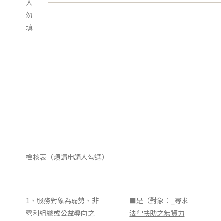
人
勿
填
檢核表（煩請申請人勾選）
1、服務對象為弱勢、非
■是（對象：_
尋求
營利組織或公益導向之
法律扶助之無資力