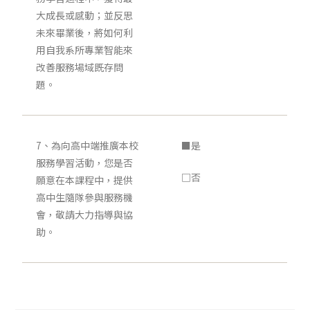
大成長或感動；並反思
未來畢業後，將如何利
用自我系所專業智能來
改善服務場域既存問
題。
7、為向高中端推廣本校
■是
服務學習活動，您是否
□否
願意在本課程中，提供
高中生隨隊參與服務機
會，敬請大力指導與協
助。