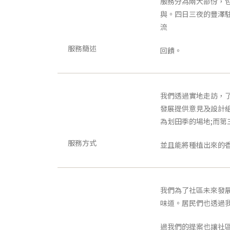
服務分為兩大部份，
與。四日三夜的豐澤
流
服務簡述
回饋。
我們透過實地走訪，
發展提供意見及設計
為划田季的場地;而
服務方式
並且能將種植出來的
我們為了社區未來發
味道。居民們也透過
過我們的提案也讓社