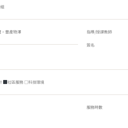
體組
鹽，豐產物澤
指導/授課教師
簽名
計
社區服務 □科技環境
服務時數