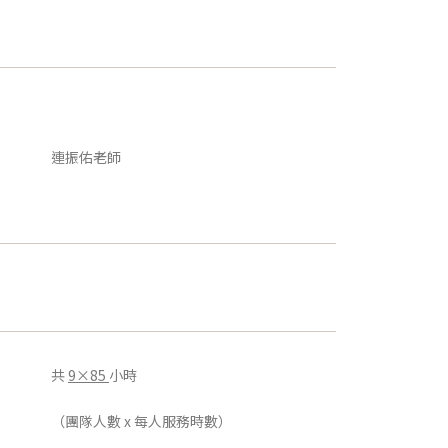
連振佑老師
共
9×85
小時
（團隊人數 x 每人服務時數）