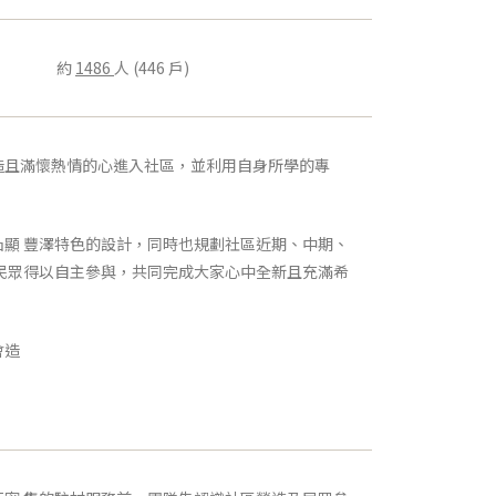
約
1486
人 (446 戶)
造且滿懷熱情的心進入社區，並利用自身所學的專
顯 豐澤特色的設計，同時也規劃社區近期、中期、
民眾得以自主參與，共同完成大家心中全新且充滿希
會造