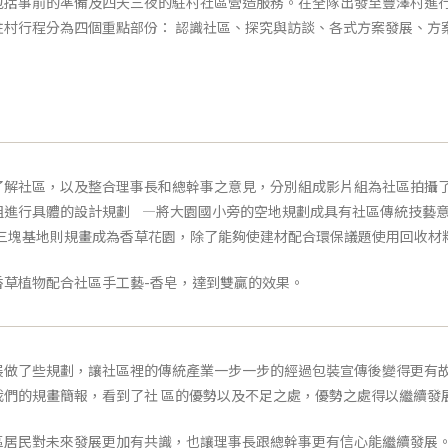
包括事前的準備及四天三夜的駐村社區營造服務。在全隊出發至豐澤村進行
駐村行程分為四個重點部份： 認識社區、探究與訪談、各式方案發展、方
了解社區，以及整合理事長和總幹事之意見，分別組成影片組為社區拍攝了
組進行具體的設計規劃 —將大園國小旁的空地規劃成具有社區傳統技藝意
第三塊基地則規畫成為香草花園，除了能夠使建材配合環保議題使用回收材
香草植物配合社區手工藝-香皂，達到雙贏的效果。
展做了些規劃，讓社區裡的傳統產業一步一步的經過包裝宣傳後變得更有
我們的規畫簡報，看到了社 區的優勢以及不足之處，優勢之處得以繼續發
區居民對未來發展更加有共識，也讓理事長跟總幹事更有信心能繼續發展