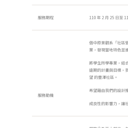
服務期程
110 年 2 月 25 日至 11
借中原景觀系「社區營
業，發現當地特色並
將學生所學專業，結
遠期的計畫與目標，
望 的豐澤社區。
希望藉由我們的設計
服務動機
成良性的影響力，讓