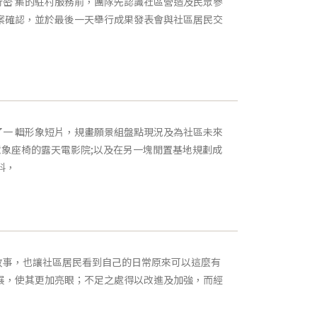
密 集的駐村服務前，團隊先認識社區營造及民眾參
案確認，並於最後一天舉行成果發表會與社區居民交
一 輯形象短片，規畫願景組盤點現況及為社區未來
象座椅的露天電影院;以及在另一塊閒置基地規劃成
料，
故事，也讓社區居民看到自己的日常原來可以這麼有
展，使其更加亮眼；不足之處得以改進及加強，而經
。