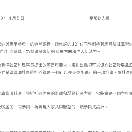
0 年 4 月 5 日
受服務人數
造與民眾參與」的這堂課程，讓修課的 12 位同學們帶著想體驗社區營
進行社區營造，為豐澤帶來新的 發展方向和注入新活力。
合豐澤社區和理事長提出的願景與要求，規劃出幾項可以促進社區發展且凸
我們希望豐澤社區的社區營是 一個可以長期逐步進行的一項計畫，讓社區
推廣豐澤社區、拉近社區居民的距離和凝聚社區力量，它將會是一個對社
社區居民一同參與，為實現大家共同願望的一項參與式設計。