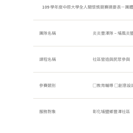
109
學年度中原大學全人關懷獎競賽摘要表－團
團隊名稱
炎炎豐澤隊 – 埔風炎
課程名稱
社區營造與民眾參與
參賽類別
□教育輔導 □創意設
服務對象
彰化埔鹽鄉豐澤社區