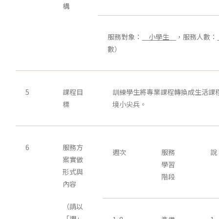
構
服務對象：
小學生
，服務人數：
數）
5
課程目
訓練學生將專業課程轉換成生活課
標
境小尖兵。
6
服務方
週次
服務
案實做
學習
形式與
階段
內容
（請以
「週」