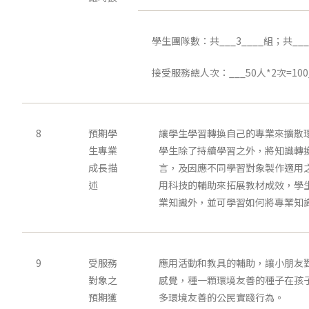
學生團隊數：共___3____組；共___
接受服務總人次：___50人*2次=10
8
預期學
讓學生學習轉換自己的專業來擴散
生專業
學生除了持續學習之外，將知識轉
成長描
言，及因應不同學習對象製作適用
述
用科技的輔助來拓展教材成效，學
業知識外，並可學習如何將專業知
9
受服務
應用活動和教具的輔助，讓小朋友
對象之
感覺，種一顆環境友善的種子在孩
預期獲
多環境友善的公民實踐行為。