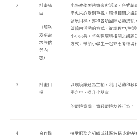
2
計畫緣
小學教學型態愈來愈活潑，各式輔
由
學愈來愈受到重視，環境相關之議
發展目標，亦和各項國際活動接軌
（服務
望藉由活動的方式，從課程中/生
方案需
小小尖兵，將各種環境相關之議題
求評估
方式，帶領小學生一起來思考環境
等內
容）
3
計畫目
以環境議題為主軸，利用活動和教
標
學之中，提升小朋友
的環境意識，實踐環境友善行為。
4
合作機
接受服務之組織或社區名稱 永齡基