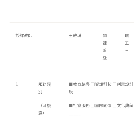
授課教師
王雅玢
開
環
課
工
系
三
級
1
服務類
■教育輔導 □資訊科技 □創意設計
別
廣
（可複
■社會服務 □國際關懷 □文化典藏
選）
_____