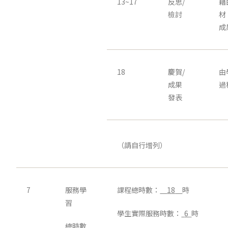
13~17
反思/
藉
檢討
材
成
18
慶賀/
由
成果
過
發表
（請自行增列）
7
服務學
課程總時數：
18
時
習
學生實際服務時數：
6
時
總時數