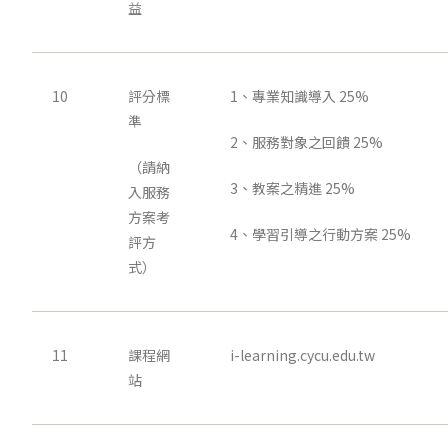
益
10
評分標
1、專業知識導入 25%
準
2、服務對象之回饋 25%
（請納
3、教案之精進 25%
入服務
方案考
4、學習引導之行動方案 25%
評方
式）
11
課程網
i-learning.cycu.edu.tw
站