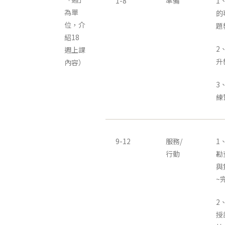
1-8
準備
1
為單
的
位，介
題
紹18
2
週上課
升
內容）
3
練
9-12
服務/
1
行動
勘
與
~
2
授