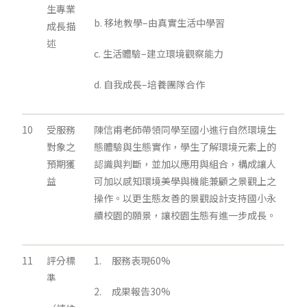
生專業
b. 移地教學–由真實生活中學習
成長描
述
c. 生活體驗–建立環境觀察能力
d. 自我成長–培養團隊合作
10
受服務
陳信甫老師帶領同學至國小進行自然環境生
對象之
態體驗與生態實作，學生了解環境元素上的
預期獲
認識與判斷，並加以應用與組合，構成讓人
益
可加以感知環境美學與機能兼顧之景觀上之
操作。以更生態友善的景觀設計支持國小永
續校園的願景，讓校園生態有進一步成長。
11
評分標
1. 服務表現60%
準
2. 成果報告30%