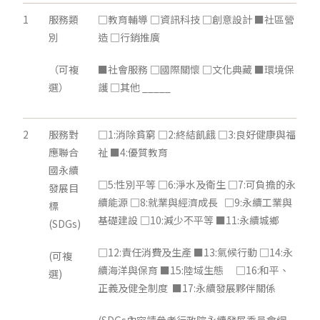
1
服務類
□教育輔導 □資訊科技 □創意設計 ■社區營
別
造 □行銷推廣
（可複
■社會服務 □國際關懷 □文化典藏 ■環境保
選）
護 □其他 _____
2
服務對
□1:消除貧窮 □2:終結飢餓 □3:良好健康與福
應聯合
祉 ■4:優質教育
國永續
□5:性別平等 □6:淨水及衛生 □7:可負擔的永
發展目
續能源 □8:就業與經濟成長 □9:永續工業與
標
基礎建設 □10:減少不平等 ■11:永續城鄉
(SDGs)
□12:責任消費及生產 ■13:氣候行動 □14:永
(可複
續海洋與保育 ■15:陸域生態 □16:和平、
選)
正義及健全制度 ■17:永續發展夥伴關係