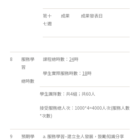
第十
成果
成果發表日
七週
8
服務學
課程總時數：
24
時
習
學生實際服務時數：
18
時
總時數
學生團隊數：共4組；共60人
接受服務總人次：1000*4=4000人次(服務人數
*次數)
9
預期學
a. 服務學習–建立全人發展，鼓勵知識分享