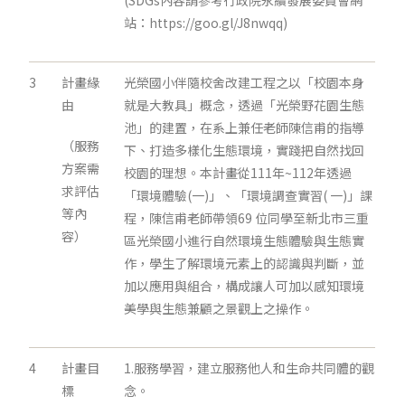
(SDGs內容請參考行政院永續發展委員會網
站：https://goo.gl/J8nwqq)
3
計畫緣
光榮國小伴隨校舍改建工程之以「校園本身
由
就是大教具」概念，透過「光榮野花園生態
池」的建置，在系上兼任老師陳信甫的指導
（服務
下、打造多樣化生態環境，實踐把自然找回
方案需
校園的理想。本計畫從111年~112年透過
求評估
「環境體驗(一)」、「環境調查實習( 一)」課
等內
程，陳信甫老師帶領69 位同學至新北市三重
容）
區光榮國小進行自然環境生態體驗與生態實
作，學生了解環境元素上的認識與判斷，並
加以應用與組合，構成讓人可加以感知環境
美學與生態兼顧之景觀上之操作。
4
計畫目
1.服務學習，建立服務他人和生命共同體的觀
標
念。