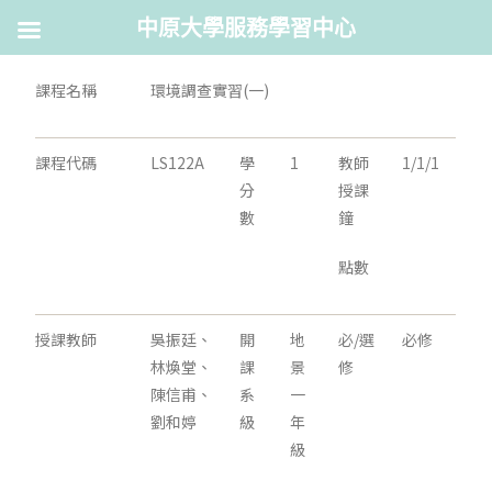
中原大學服務學習中心
課程名稱
環境調查實習(一)
課程代碼
LS122A
學
1
教師
1/1/1
分
授課
數
鐘
點數
授課教師
吳振廷、
開
地
必/選
必修
林煥堂、
課
景
修
陳信甫、
系
一
劉和婷
級
年
級