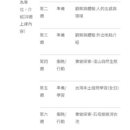
為單
第二
準備
觀察與體驗:人的五感與
位，介
週
環境
紹18週
上課內
容）
第三
準備
觀察與體驗:外出地點介
週
紹
第四
服務/
實做探索-淺山自然生態
週
行動
第五
準備/
台灣本土植物學習(全日)
週
學習
第六
服務/
實做探索-石母娘娘浣衣
週
行動
池