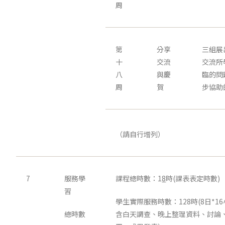
周
第
分享
三組展
十
交流
交流所
八
與慶
臨的問
周
賀
步協助
（請自行增列）
7
服務學
課程總時數：1
8
時(課表表定時數)
習
學生實際服務時數：128時(8日*16
總時數
含白天調查、晚上整理資料、討論