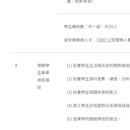
置、成果發表)
學生團隊數：共一組；共20人
接受服務總人次：1
000*1
(受服務人
8
預期學
(1) 培養學生生活與合宜的應對進
生專業
(2) 培養學生資料蒐集、調查、分
成長描
述
(3) 培養學生閱讀地景的能力
(4) 建立學生認知面對社區環境該
(5) 落實學校服務學習的理念。