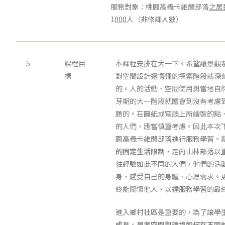
服務對象：桃園高義卡維蘭部落
之居
1
000
人（非修課人數）
5
課程目
本課程安排在大一下。希望讓景觀
標
對空間設計還懵懂的探索階段就深
的。人的活動、空間使用與當地自
芽期的大一階段就體會到沒有考慮到
題的。在圖紙或電腦上所繪製的點
的人們，應當慎重考慮。因此本次
園高義卡維蘭部落進行服務學習。
的固定生活限制
，走向山林部落以
往經驗如此不同的人們，他們的活
身，感受自己的身體、心理需求。
終能關懷他人，以達服務學習的最
進入鄉村社區是重要的，為了讓學
成見
。
思考空間與環境如何在不同