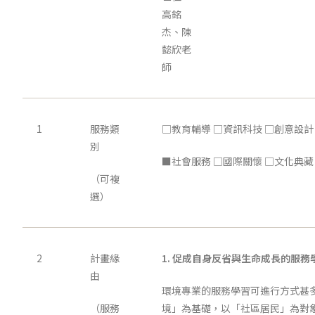
高銘
杰、陳
懿欣老
師
1
服務類
□教育輔導 □資訊科技 □創意設計
別
■社會服務 □國際關懷 □文化典藏 ■
（可複
選）
2
計畫緣
1.
促成自身反省與生命成長的服務
由
環境專業的服務學習可進行方式甚
（服務
境」為基礎，以「社區居民」為對