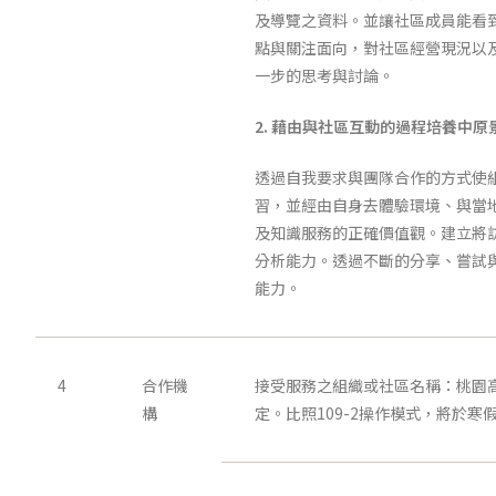
及導覽之資料。並讓社區成員能看
點與關注面向，對社區經營現況以
一步的思考與討論。
2.
藉由與社區互動的過程培養中原
透過自我要求與團隊合作的方式使
習，並經由自身去體驗環境、與當
及知識服務的正確價值觀。建立將
分析能力。透過不斷的分享、嘗試
能力。
4
合作機
接受服務之組織或社區名稱：桃園高
構
定。比照109-2操作模式，將於寒