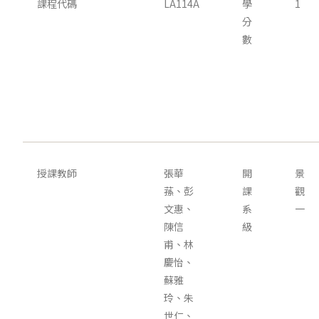
課程代碼
LA114A
學
1
分
數
授課教師
張華
開
景
蓀、彭
課
觀
文惠、
系
一
陳信
級
甫、林
慶怡、
蘇雅
玲、朱
世仁、