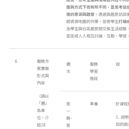
度與方式下而有所不同，並思考這
境的意涵與啟發
。透過與居民訪談
間資源地圖的作業，促使學生
打破
及學生與社區居民間交換生活經驗
並促成人人相互討論、互動、學習
6
服務方
週
服務
說
案實做
次
學習
形式與
階段
內容
（請以
「週」
第
準備
於課程
為單
一
1. 
位，介
周~
目的與
紹18
第