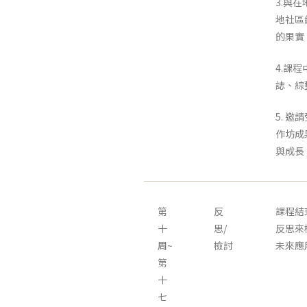
3.與
地社區
的果實
4.課
誌、綜
5. 
作坊成
與成長
第
反
課程結
十
思/
反思來
周~
檢討
未來應
第
十
七