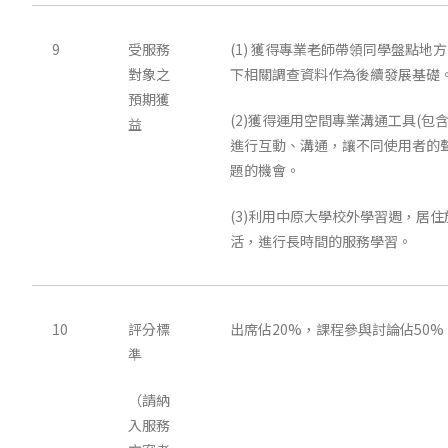
9
受服務
(1) 獲得專業老師帶領同學盤點地
對象之
下相關調查資料作為後續發展基礎
預期獲
(2)獲得運用空間專業溝通工具(包
益
進行互動、溝通，讓不同使用者的
題的機會。
(3)利用中原大學校外學習週，居
活，進行長時間的服務學習。
10
評分標
出席佔20%，課程參與討論佔50%
準
（請納
入服務