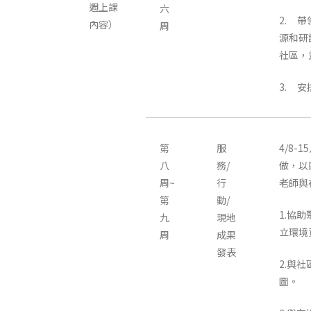
週上課
六
2. 
內容）
周
源和研
社區，
3. 
第
服
4/8
八
務/
做，以
周~
行
老師與
第
動/
1.協
九
現地
立環境
周
成果
發表
2.與
圖。