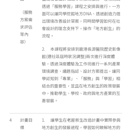
透過「服務學習」課程之安排與進行，一方
（服務
面可以讓同學挖掘地方DNA、透過創造力提
方案需
出環境改善設計草案，同時間學習如何在社
求評估
會設計的理念支持下，操作「地方創生」的
等內
流程。
容）
2. 本課程將安排到鹿港長源醫院歷史影像
館(適社區屆時狀況調整)兩次進行深度體
驗，透過深度體驗及工作坊進行一系列產業
環境調查、議題指認、設計方案提出，讓同
學認知到「專業」、「服務」與「學習」相
結合的重要性，並且在地方創生的政策發展
中，推動學生、學校、政府與地方產業的互
惠發展。
4
計畫目
1. 讓學生在老屋新生改造計畫中實際參與
標
地方創生的發展過程，學習如何瞭解地方的