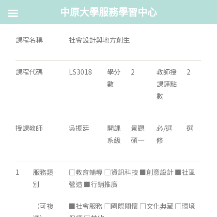
中原大學服務學習中心
課程名稱
社會設計與地方創生
課程代碼
LS3018
學分
2
教師授
2
數
課鐘點
數
授課教師
吳振廷
開課
景觀
必/選
選
系級
碩一
修
1
服務類
□教育輔導 □資訊科技 ■創意設計 ■社區
別
營造 ■行銷推廣
（可複
■社會服務 □國際關懷 □文化典藏 □環境