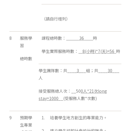
（請自行增列）
8
服務學
課程總時數：
36
時
習
學生實際服務時數：
8(
小時
)*7(
天
)=56
時
總時數
學生團隊數：共___
_3_
__組；共____
30
___
人
接受服務總人次：__50
0
人
*21
次
long
stay=1000
__(受服務人數*次數)
9
預期學
1. 培養學生地方創生的專業能力。
生專業
2. 建立學生認知社會設計的理念。