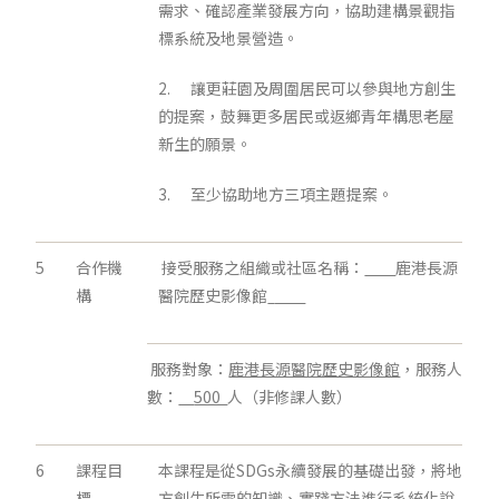
需求、確認產業發展方向，協助建構景觀指
標系統及地景營造。
2. 讓更莊園及周圍居民可以參與地方創生
的提案，鼓舞更多居民或返鄉青年構思老屋
新生的願景。
3. 至少協助地方三項主題提案。
5
合作機
接受服務之組織或社區名稱：
鹿港長源
構
醫院歷史影像館
服務對象：
鹿港長源醫院歷史影像館
，服務人
數：
500
人（非修課人數）
6
課程目
本課程是從SDGs永續發展的基礎出發，將地
標
方創生所需的知識、實踐方法進行系統化說