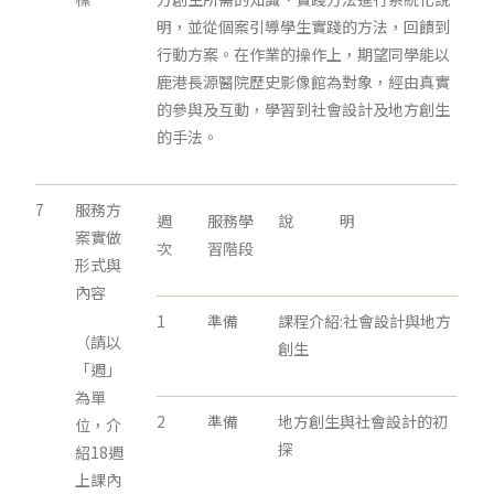
明，並從個案引導學生實踐的方法，回饋到
行動方案。在作業的操作上，期望同學能以
鹿港長源醫院歷史影像館為對象，經由真實
的參與及互動，學習到社會設計及地方創生
的手法。
7
服務方
週
服務學
說 明
案實做
次
習階段
形式與
內容
1
準備
課程介紹:社會設計與地方
（請以
創生
「週」
為單
2
準備
地方創生與社會設計的初
位，介
探
紹18週
上課內