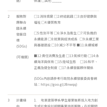
選）
保護 □其他 _____
2
服務對
□1:消除貧窮 □2:終結飢餓 □3:良好健康與
應聯合
福祉 □4:優質教育
國永續
□5:性別平等 □6:淨水及衛生 □7:可負擔的
發展目
永續能源 □8:就業與經濟成長 □9:永續工業
標
與基礎建設 □10:減少不平等 ■11:永續城鄉
(SDGs)
■12:責任消費及生產 □13:氣候行動 □14:永
(可複選)
續海洋與保育 □15:陸域生態 □16:和平、
正義及健全制度 □17:永續發展夥伴關係
(SDGs內容請參考行政院永續發展委員會網
站：https://goo.gl/J8nwqq)
3
計畫緣
1. 地景建築學系學生畢業後將投入地方創
由
生或社會設計相關專業技術服務，在校期間