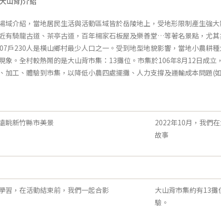
大山背
)
介紹
域介紹，當地居民生活與活動區域皆於岳陵地上，受地形限制產生強大
近有騎龍古道、茶亭古道，百年楊家石板屋及樂善堂…等著名景點，尤其
107戶230人是橫山鄉村最少人口之一。受到地型地貌影響，當地小農耕
現象。全村較熱鬧的是大山背市集：13攤位。市集於106年8月12日成
、加工、體驗到市集，以降低小農四處擺攤、人力支撐及運輸成本問題(如
遠眺新竹縣市美景
2022年10月，我
故事
學習，在活動結束前，我們一起合影
大山背市集約有13
驗。