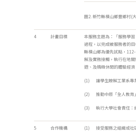
圖2. 新竹縣橫山鄉豐鄉村(
4
計畫目標
本服務主題為：「服務學習
過程，以完成被服務者的目
縣橫山鄉為優先試點，11
解及實務接觸，執行在地關
遊、及精緻休閒的體驗經濟
(1) 讓學生瞭解工業系
(2) 推動中原「全人教
(3) 執行大學社會責任
5
合作機構
(1) 接受服務之組織或