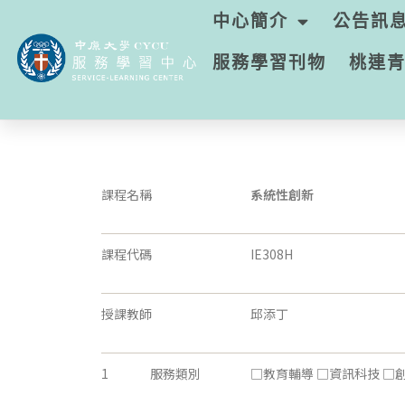
中心簡介
公告訊
服務學習刊物
桃連
課程名稱
系統性創新
課程代碼
IE308H
授課教師
邱添丁
1
服務類別
□教育輔導 □資訊科技 □