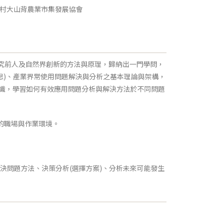
鄉村大山背農業市集發展協會
究前人及自然界創新的方法與原理，歸納出一門學問，
思)、產業界常使用問題解決與分析之基本理論與架構，
識，學習如何有效應用問題分析與解決方法於不同問題
的職場與作業環境。
解決問題方法、決策分析(選擇方案)、分析未來可能發生