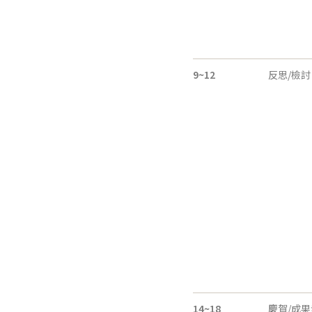
9~12
反思/檢討
14~18
慶賀/成