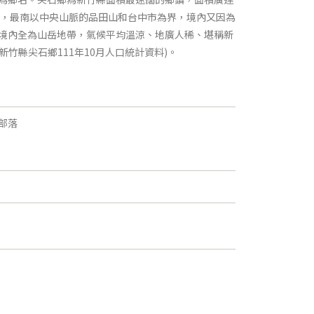
為鄰，最南以中央山脈的品田山和台中市為界，境內又因為
境內全為山岳地帶，氣候平均溫涼、地廣人稀、堪稱新
(新竹縣尖石鄉111年10月人口統計資料)。
部落