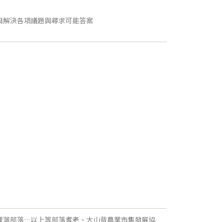
析與解決各項議題與尋求可能答案
葫蘆灣部落…以上等部落耆老、大山背農業市集發展協