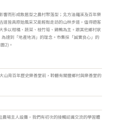
影響而形成散居型之農村聚落型；北方油羅溪及百年樂
古道皆具原始風采又能輕鬆走訪的山林步道，值得遊客
種大多以柑橘、蔬菜、桂竹筍、鷄鴨為主。跟其他鄉村狀
立，為達到「地產地消」的理念。市集採「誠實良心」的
圖2)。
們在大山背百年歷史樂善堂前，聆聽有關豐鄉村與樂善堂的
攤位農場主人設攤，我們有初次的接觸認識交流的學習體