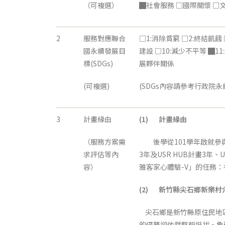
（可複選）
█社會服務 □國際關懷 □文
2
服務對應聯合
□1:消除貧窮 □2:終結飢餓
國永續發展目
建設 □10:減少不平等 █1
標(SDGs)
展夥伴關係
(可複選)
(SDGs內容請參考行政院永續發展
3
計畫緣由
(1)
計畫緣由
（服務方案需
後學從101學年啟就參與
求評估等內
3年及USR HUB計畫3
容）
雅客家心體驗-V」的任務
(2)
新竹縣尖石鄉新樂村
尖石鄉是新竹縣原住民地區
的侵襲卻依然堅毅挺拔，象