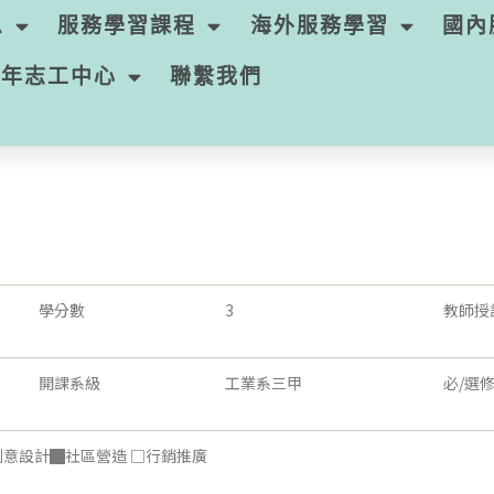
息
服務學習課程
海外服務學習
國內
青年志工中心
聯繫我們
學分數
3
教師授
開課系級
工業系三甲
必/選
創意設計█社區營造 □行銷推廣