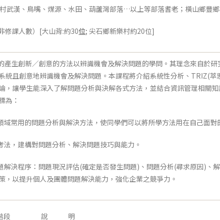
新樂村武漢、鳥嘴、煤源、水田、葫蘆灣部落…以上等部落耆老；橫山鄉豐
非修課人數）[大山背:約30
位
; 尖石鄉新樂村約20位]
產生創新／創意的方法以辨識機會及解決問題的學問。其理念來自於研
系統且創意地辨識機會及解決問題。本課程將介紹系統性分析、TRIZ(萃
論，讓學生能深入了解問題分析與決解各式方法，並結合資訊管理相關知
標為：
程領域常用的問題分析與解決方法，使同學們可以將所學方法用在自己面對
思考法，建構對問題分析、解決問題技巧與能力。
題解決程序：問題現況評估(確定是否發生問題)、問題分析(尋求原因)、
策，以提升個人及團體問題解決能力，強化企業之競爭力。
階段
說 明