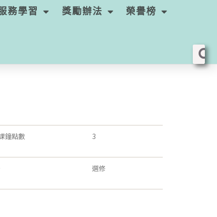
服務學習
獎勵辦法
榮譽榜
課鐘點數
3
修
選修