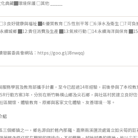
化典藏█環境保護 □其他 _____
 □3:良好健康與福祉 █4:優質教育 □5:性別平等 □6:淨水及衛生 □7:
1:永續城鄉 █12:責任消費及生產 █13:氣候行動 □14:永續海洋與保育 █
委員會網站：https://goo.gl/J8nwqq)
服務學習及教育部攜手計畫，至今已超過14年經驗，前後參與了本校教
年、USR行動方案3年，分別在新竹縣橫山鄉及尖石鄉，與社區村民建立良
：社區關懷、體驗教育、原鄉與客家文化體驗、友善環境…等。
介紹
三個鄉鎮之一，鄉名源自於轄內那羅、嘉樂兩溪匯流處聳立如尖筍的巨
徵著轄內原住民在艱困的環境中，不怕艱難、越挫越勇的精神，故以尖石