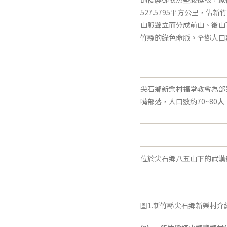
527.5795平方公里
山脈聳立而分成前山、後山
竹縣的綠色命脈。全鄉人口數9
尖石鄉新樂村福堂教會為部
嘴部落，人口數約70~80
人
位於尖石鄉八五山下的武漢
圖1.新竹縣尖石鄉新樂村介