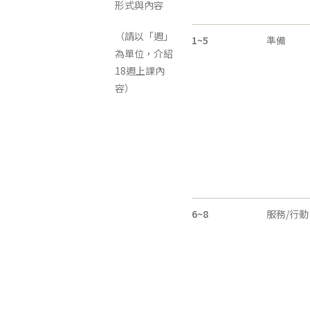
形式與內容
（請以「週」
1~5
準備
為單位，介紹
18週上課內
容）
6~8
服務/行動