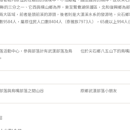
，佔新竹縣的三分之一、它西與橫山鄉為界，東至鴛鴦湖保護區，北和復興鄉
兩大區域，前者是頭前溪的源頭，後者則是大漢溪水系的發源地，尖石鄉
584人，屬原住民人口數8404人（泰雅族7973人），65歲以上994人
落活動中心，參與部落計有武漢部落及鳥
位於尖石鄉八五山下的鳥嘴
。
部落與鳥嘴部落之間山谷
原鄉武漢部落小朋友
紹