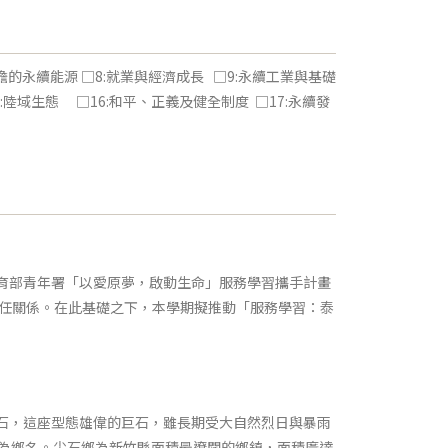
可負擔的永續能源 □8:就業與經濟成長 □9:永續工業與基礎
15:陸域生態 □16:和平、正義及健全制度 □17:永續發
育部青年署「以愛原夢，啟動生命」服務學習攜手計畫
好信任關係。在此基礎之下，本學期擬推動「服務學習：泰
石，這座型態雄偉的巨石，雖長期受大自然烈日與暴雨
為鄉名。尖石鄉為新竹縣面積最遼闊的鄉鎮，面積廣達