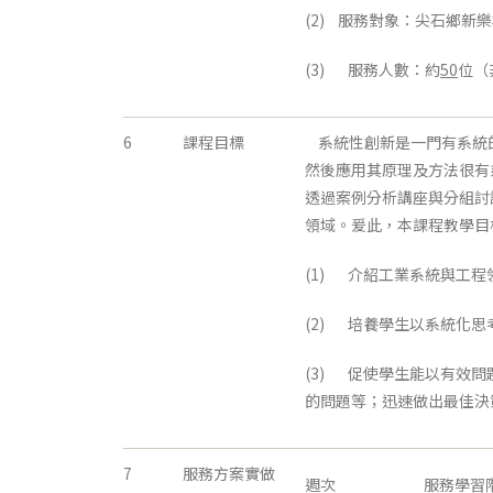
(2) 服務對象：尖石鄉
(3) 服務人數：約
50
位（
6
課程目標
系統性創新是一門有系統的
然後應用其原理及方法很有
透過案例分析講座與分組討
領域。爰此，本課程教學目
(1) 介紹工業系統與工
(2) 培養學生以系統化
(3) 促使學生能以有效問
的問題等；迅速做出最佳決
7
服務方案實做
週次
服務學習