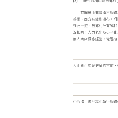
(3)
新竹縣橫山鄉豐鄉村
(
有關橫山鄉豐鄉村服務場
善堂，西方有豐鄉瀑布。附
到此一遊。豐鄉村計有9鄰
況相同：人力老化及少子化
無人商店概念經營，從種植
大山背百年歷史樂善堂前，
中原攜手復旦高中執行服務