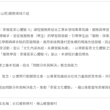
大山背)服務場域介紹
：泰雅客家心體驗-V」課程服務將結合工業系領域專業知識、服務與學
標需求，並促進服務者（學生）的學習與發展。引導學生由「服務、探索」
2-1學期再尋求點的突破精進，進而串接周邊村里後續的精進改造發展，
懷活動，宜以「文化內涵為經，永續發展為緯」，以帶動客泰文化體驗之
「服務學習：泰雅客家心體驗-V」是以，本課程計畫目標為
專業之基本知識，結合「問題分析與解決」概念與能力
育」理念，以實際行動關懷社會、以專業知識結合在地力量與民眾參與，共
：經由問題分析與解決能力，推動「泰客文化體驗」，藉以推動當地原鄉與
社區名稱：尖石鄉新樂村、橫山鄉豐鄉村