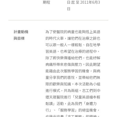
期程
日 起 至 2011年6月3
日
計畫動機
為了使醫院的病童也能夠搭上英語
與目標
的時代火車，讓他們在治療之餘也
可以跟一般人一樣輕鬆、自在地學
習英語，也希望在治療的過程中，
除了將快樂傳播給他們，也能紓解
病痛所帶來悲傷與壓力。因此期望
能藉由此次服務學習的機會，與病
童分享我們的喜悅，並帶給他們無
限的歡樂與知識。本次活動為小組
進行模式，共為兩組。志工們到中
壢天晟醫院進行「兒童英語繪本輕
鬆讀」活動，此為我們「身體力
行」、「服務學習」的絕佳機會，
也藉此培養「志工服務」的精神。