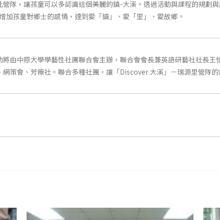
此營隊，讓孩童可以多認識這個美麗的鎮-大溪。透過活動與課程的規劃
。增加孩童對鄉士的感情，達到愛「鎮」、愛「里」、愛故鄉。
動將由中原大學學藝性社團聯合會主辦，聯合會會長兼英語研藝社社長王
網策會、芳療社。聯合多種社團，讓「Discover 大溪」－瑞源里營隊