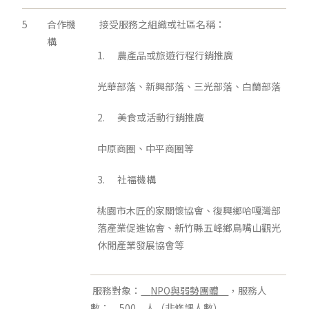
5
合作機
接受服務之組織或社區名稱：
構
1. 農產品或旅遊行程行銷推廣
光華部落、新興部落、三光部落、白蘭部落
2. 美食或活動行銷推廣
中原商圈、中平商圈等
3. 社福機構
桃園市木匠的家關懷協會、復興鄉哈嘎灣部
落產業促進協會、新竹縣五峰鄉鳥嘴山觀光
休閒產業發展協會等
服務對象：
NPO
與弱勢團體
，服務人
數：
500
人（非修課人數）