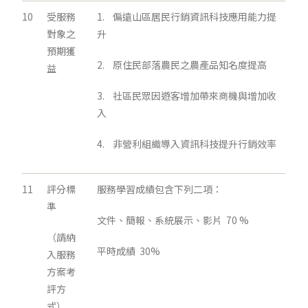
10
受服務
1. 偏遠山區居民行銷資訊科技應用能力提
對象之
升
預期獲
2. 原住民部落農民之農產品知名度提高
益
3. 社區民眾因遊客增加帶來商機與增加收
入
4. 非營利組織導入資訊科技提升行銷效率
11
評分標
服務學習成績包含下列二項：
準
文件、簡報、系統展示、影片 70 %
（請納
平時成績 30%
入服務
方案考
評方
式）