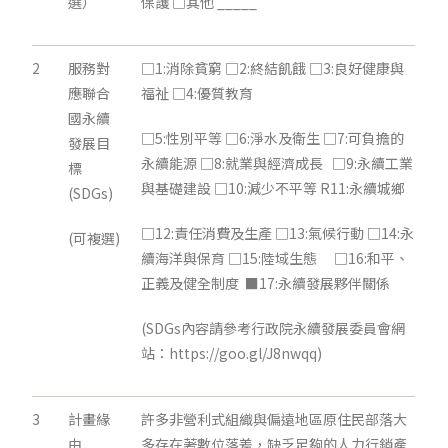
選）
保護 □其他 _____
2
服務對
□1:消除貧窮 □2:終結飢餓 □3:良好健康與
應聯合
福祉 □4:優質教育
國永續
□5:性別平等 □6:淨水及衛生 □7:可負擔的
發展目
永續能源 □8:就業與經濟成長 □9:永續工業
標
與基礎建設 □10:減少不平等 R11:永續城鄉
(SDGs)
□12:責任消費及生產 □13:氣候行動 □14:永
(可複選)
續海洋與保育 □15:陸域生態 □16:和平、
正義及健全制度 ■17:永續發展夥伴關係
(SDGs內容請參考行政院永續發展委員會網
站：https://goo.gl/J8nwqq)
3
計畫緣
許多非營利式組織與偏遠地區原住民部落大
由
多存在著數位落差，缺乏足夠的人力行銷產