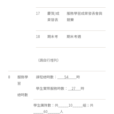
17
慶賀/成
服務學習成果發表會與
果發表
競賽
18
期末考
期末考週
（請自行增列）
8
服務學
課程總時數：
54
時
習
學生實際服務時數：
27
時
總時數
學生團隊數：共_____10_____組；共
_____60______人