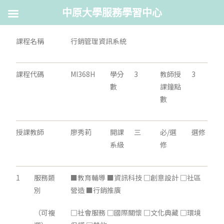
中原大學服務學習中心
課程名稱
行銷管理資訊系統
課程代碼
MI368H
學分
3
教師授
3
數
課鐘點
數
授課教師
廖秀莉
開課
三
必/選
選修
系級
修
1
服務類
■教育輔導 ■資訊科技 □創意設計 □社區
別
營造 ■行銷推廣
（可複
□社會服務 □國際關懷 □文化典藏 □環境