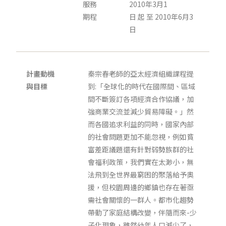
服務
2010年3月1
期程
日 起 至 2010年6月3
日
計畫動機
秦宗春老師的亞太經濟組織課程提
與目標
到:「全球化的時代在國際間、區域
間不斷簽訂各項經濟合作協議，加
強商業交流並減少貿易障礙。」然
而各國追求利益的同時，國家內部
的社會問題更加不能忽視，例如貧
富差距議題還有針對弱勢族群的社
會福利政策，我們實在太渺小，無
法飛到全世界最窮困的聚落給予奧
援，但校園周邊的鄉鎮也存在著亟
需社會關懷的一群人。都市化趨勢
帶動了家庭結構改變，伴隨而來-少
子化現象，雖然幼年人口減少了，