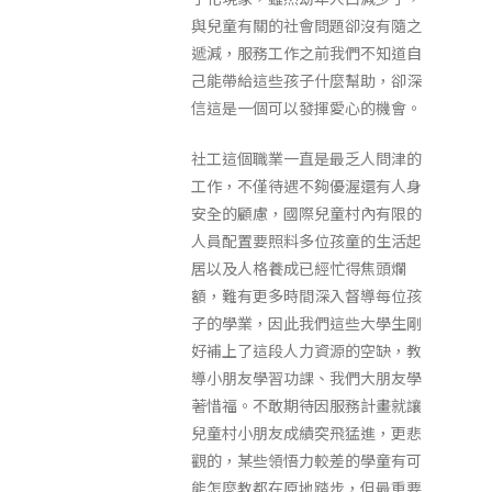
與兒童有關的社會問題卻沒有隨之
遞減，服務工作之前我們不知道自
己能帶給這些孩子什麼幫助，卻深
信這是一個可以發揮愛心的機會。
社工這個職業一直是最乏人問津的
工作，不僅待遇不夠優渥還有人身
安全的顧慮，國際兒童村內有限的
人員配置要照料多位孩童的生活起
居以及人格養成已經忙得焦頭爛
額，難有更多時間深入督導每位孩
子的學業，因此我們這些大學生剛
好補上了這段人力資源的空缺，教
導小朋友學習功課、我們大朋友學
著惜福。不敢期待因服務計畫就讓
兒童村小朋友成績突飛猛進，更悲
觀的，某些領悟力較差的學童有可
能怎麼教都在原地踏步，但最重要