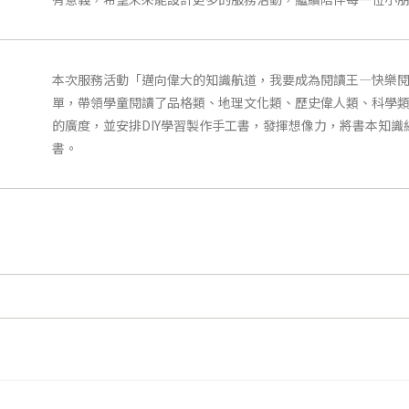
本次服務活動「邁向偉大的知識航道，我要成為閱讀王—快樂閱
單，帶領學童閱讀了品格類、地理文化類、歷史偉人類、科學
的廣度，並安排DIY學習製作手工書，發揮想像力，將書本知
書。