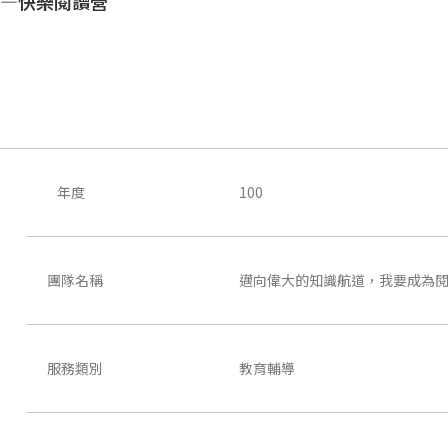
—快樂閱讀營
年度
100
團隊名稱
邁向偉大的知識航道，我要成為
服務類別
教育輔導