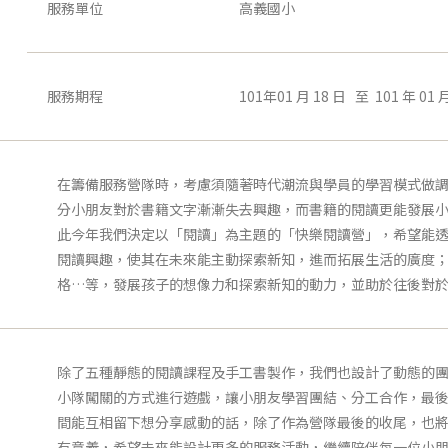
服務單位
高義國小
服務期程
101年01 月 18 日 至 101 年 01 月
在籌備服務營隊時，考慮須隨著時代潮流與學員的學習模式做
分小朋友對於書籍文字漸漸失去興趣，而書籍的閱讀更能發展
此今年我們決定以「閱讀」為主題的「快樂閱讀營」，希望能
閱讀興趣，使其在未來能主動探索新知，進而拓展生活的廣度
格…等，發展孩子的想像力和探索新知的動力，並助於往後對
除了五種靜態的閱讀課程及手工書製作，我們也設計了動態的
小隊闖關的方式進行遊戲，讓小朋友學習團結、分工合作，最
間能互相留下想分享感動的話，除了作為營隊最後的收尾，也
有意義，希望未來能設計更多的服務活動，繼續陪伴每一位小