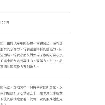
 20 日
調整，由於現今網路發達和電視普及，使得部
小朋友的想像力，培養豐富獨特的創造力，因
透過閱讀，培養小朋友對外界探索的好奇心及
；並讓小朋友培養專注力、理解力、耐心、品
於事情的理解能力及創造力。
團體活動，穿插其中，保持學習的新鮮感，以
後我們還設計了心情留言卡，讓隊員與小朋友
將彼此的感情連繫著，使每一次的服務活動更
朋友。