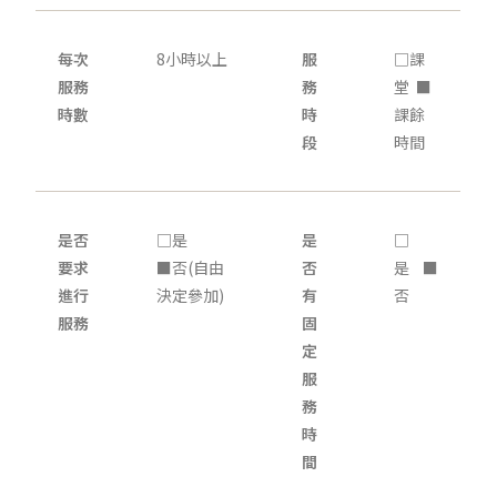
每次
8小時以上
服
□課
服務
務
堂 ■
時數
時
課餘
段
時間
是否
□是
是
□
要求
■否(自由
否
是 ■
進行
決定參加)
有
否
服務
固
定
服
務
時
間