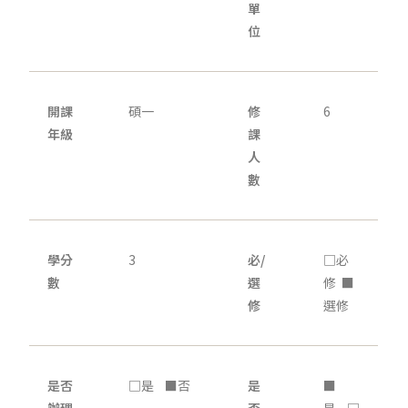
單
位
開課
碩一
修
6
年級
課
人
數
學分
3
必/
□必
數
選
修 ■
修
選修
是否
□是 ■否
是
■