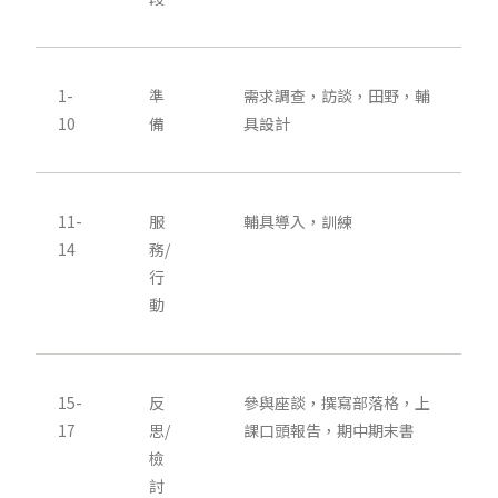
1-
準
需求調查，訪談，田野，輔
10
備
具設計
11-
服
輔具導入，訓練
14
務/
行
動
15-
反
參與座談，撰寫部落格，上
17
思/
課口頭報告，期中期末書
檢
討