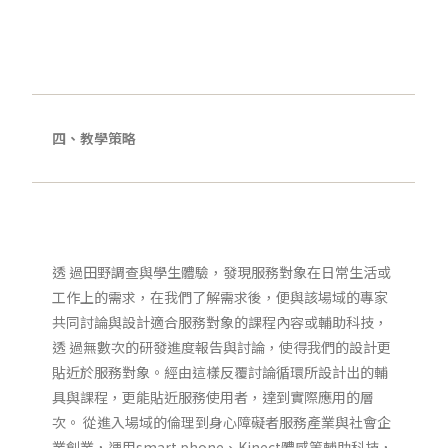
四、教學策略
透 過田野調查與學生體驗，發現服務對象在日常生活或
工作上的需求，在我們了解需求後，便與該場域的專家
共同討論與設計適合服務對象的課程內容或輔助科技，
透 過無數次的研發進度報告與討論，使得我們的設計更
貼近於服務對象。經由這樣反覆討論循環所設計出的輔
具與課程，更能貼近服務使用者，達到實際應用的層
次。 從進入場域的倫理到身心障礙者服務產業與社會企
業創業，運用smart phone、Kinect體感等輔助科技，