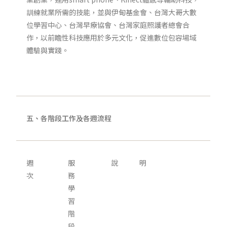
訓練就業所需的技能，並與伊甸基金會、台灣大哥大數
位學習中心、台灣早療協會、台灣家庭照護者總會合
作，以前瞻性科技應用於多元文化，促進數位包容場域
體驗與實踐。
五、各階段工作及各週流程
週
服
說 明
次
務
學
習
階
段