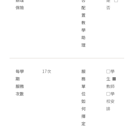
辦理
否
是 □
保險
配
否
置
教
學
助
理
每學
17次
服
□學
期
務
生 ■
服務
單
教師
次數
位
□學
如
校安
何
排
擇
定