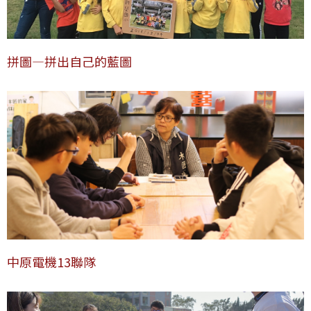
拼圖―拼出自己的藍圖
中原電機13聯隊