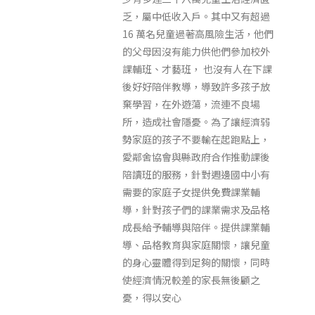
乏，屬中低收入戶。其中又有超過
16 萬名兒童過著高風險生活，他們
的父母因沒有能力供他們參加校外
課輔班、才藝班， 也沒有人在下課
後好好陪伴教導，導致許多孩子放
棄學習，在外遊蕩，流連不良場
所，造成社會隱憂。為了讓經濟弱
勢家庭的孩子不要輸在起跑點上，
愛鄰舍協會與縣政府合作推動課後
陪讀班的服務，針對週邊國中小有
需要的家庭子女提供免費課業輔
導，針對孩子們的課業需求及品格
成長給予輔導與陪伴。提供課業輔
導、品格教育與家庭關懷，讓兒童
的身心靈體得到足夠的關懷，同時
使經濟情況較差的家長無後顧之
憂，得以安心