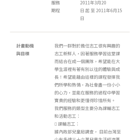
服務
2011年3月20
期程
日 起 至 2011年6月15
日
計畫動機
我們一群對於擔任志工很有興趣的
與目標
志工新鮮人，因著服務學習這堂課
而結合在成一個團隊，希望能在大
學生涯裡有著有別以往的體驗與成
長！希望能藉由這樣的課程發揮我
們所學和熱情，為社會盡一份小小
的心力，並能在服務的過程中學習
寶貴的經驗和更懂得珍惜所有。
我們服務的類型主要分為課輔志工
和活動志工：
 課輔志工：
據內政部兒童局調查， 目前台灣至
少有多達三十六萬兒童生活經濟匱