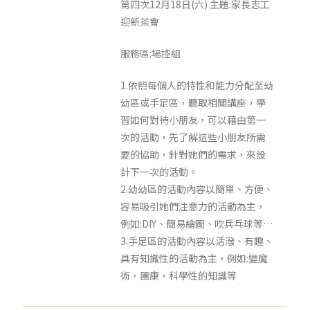
第四次12月18日(六) 主題:家長志工
迎新茶會
服務區:場控組
1.依照每個人的特性和能力分配至幼
幼區或手足區，聽取相關講座，學
習如何對待小朋友，可以藉由第一
次的活動，先了解這些小朋友所需
要的協助，針對她們的需求，來設
計下一次的活動。
2.幼幼區的活動內容以簡單、方便、
容易吸引她們注意力的活動為主，
例如:DIY、簡易繪圖、吹兵乓球等…
3.手足區的活動內容以活潑、有趣、
具有知識性的活動為主，例如:變魔
術，團康，科學性的知識等