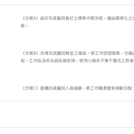
《方案A》設計玩具醫院看診之標準作業流程，藉由簡單化之
能。
《方案B》改善玩具醫院教室之擺設，使工作空間寬敞，也藉
程。工作區及收玩具區做區隔，使得小朋友不會干擾志工修復
《方案C》建構玩具醫院人員組織，將工作職責重新規劃分配