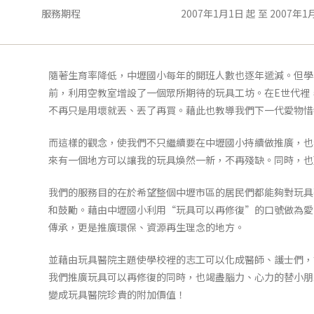
服務期程
2007年1月1日 起 至 2007年1
隨著生育率降低，中壢國小每年的開班人數也逐年遞減。但學
前，利用空教室增設了一個眾所期待的玩具工坊。在E世代裡
不再只是用壞就丟、丟了再買。藉此也教導我們下一代愛物惜
而這樣的觀念，使我們不只繼續要在中壢國小持續做推廣，也
來有一個地方可以讓我的玩具煥然一新，不再殘缺。同時，也
我們的服務目的在於希望整個中壢市區的居民們都能夠對玩具
和鼓勵。藉由中壢國小利用“玩具可以再修復”的口號做為愛
傳承，更是推廣環保、資源再生理念的地方。
並藉由玩具醫院主題使學校裡的志工可以化成醫師、護士們，
我們推廣玩具可以再修復的同時，也竭盡腦力、心力的替小朋
變成玩具醫院珍貴的附加價值！