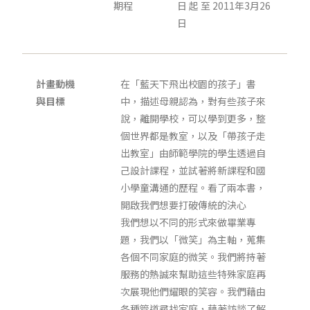
期程
日 起 至 2011年3月26
日
計畫動機
在「藍天下飛出校園的孩子」書
與目標
中，描述母親認為，對有些孩子來
說，離開學校，可以學到更多，整
個世界都是教室，以及「帶孩子走
出教室」由師範學院的學生透過自
己設計課程，並試著將新課程和國
小學童溝通的歷程。看了兩本書，
開啟我們想要打破傳統的決心
我們想以不同的形式來做畢業專
題，我們以「微笑」為主軸，蒐集
各個不同家庭的微笑。我們將持著
服務的熱誠來幫助這些特殊家庭再
次展現他們耀眼的笑容。我們藉由
各種管道尋找家庭，藉著訪談了解