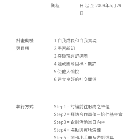
期程
日 起 至 2009年5月29
日
計畫動機
1.自我成長和自我實現
與目標
2.學習新知
3.突破現有舒適圈
4.達成團隊目標、期許
5.使他人愉悅
6.建立良好的社交關係
執行方式
Step1 = 討論前往服務之單位
Step2 = 拜訪合作單位－怡仁基金會
Step3 = 企劃活動當日內容
Step4 = 場勘與實地演練
Step5 = 製作小手冊及遊戲道具