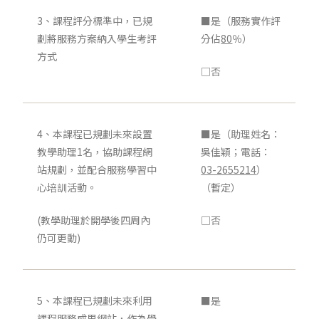
3、課程評分標準中，已規
■是（服務實作評
劃將服務方案納入學生考評
分佔
80
％）
方式
□否
4、本課程已規劃未來設置
■是（助理姓名：
教學助理1名，協助課程網
吳佳穎；電話：
站規劃，並配合服務學習中
03-2655214
）
心培訓活動。
（暫定）
(教學助理於開學後四周內
□否
仍可更動)
5、本課程已規劃未來利用
■是
課程服務成果網站，作為學