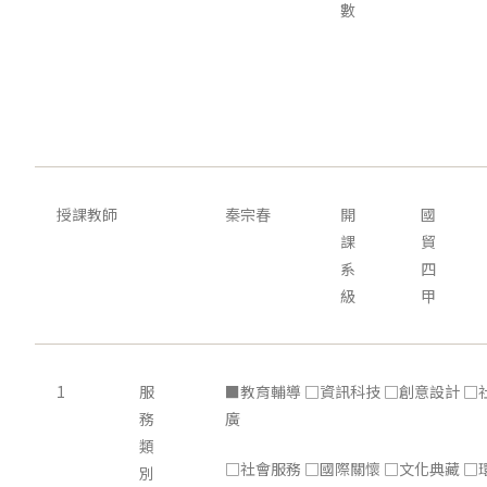
數
授課教師
秦宗春
開
國
課
貿
系
四
級
甲
1
服
■教育輔導 □資訊科技 □創意設計 □
務
廣
類
□社會服務 □國際關懷 □文化典藏 □
別