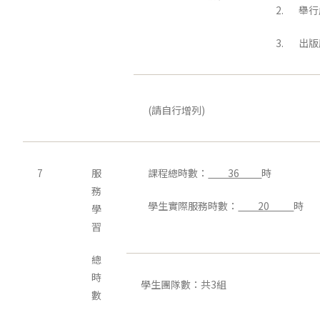
2. 舉
3. 出
(請自行增列)
7
服
課程總時數：
36
時
務
學生實際服務時數：
20
時
學
習
總
時
學生團隊數：共3組
數