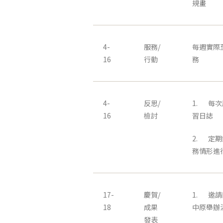
規畫
4-
服務/
每週實際
16
行動
務
4-
反思/
1. 每
16
檢討
習日誌
2. 定
務情形進
17-
慶賀/
1. 邀
18
成果
中原舉辦
發表