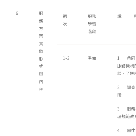
6
服
週
服務
說 
務
次
學習
方
階段
案
實
做
1-3
準備
1. 帶
形
服務機構
式
談，了解
與
內
2. 調
容
段
3. 服
理規範教
4. 國