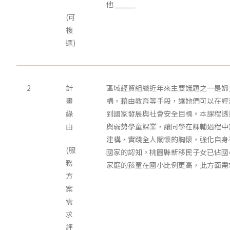
他 _____
(可
複
選)
2
計
區域經貿組織近年來主要議題之一是婦
畫
構，藉由教育等手段，讓她們可以在經
緣
到國家發展與社會安全目標。本課程透
由
與弱勢學童課業，讓同學在課輔過程中
建構，實踐全人關懷的胸懷，強化自身
(服
國家的認知。桃園縣新移民子女已佔國
務
家庭的孩童在國小比例更高，此方面需
方
案
需
求
評