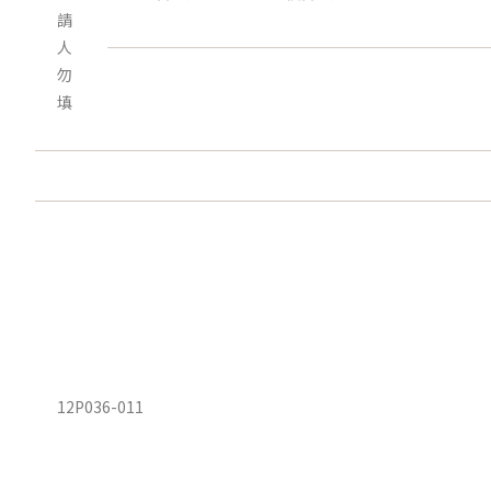
請
人
勿
填
12P036-011