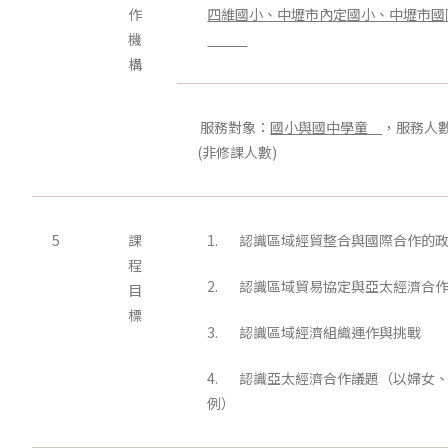
作
四維國小、中壢市內定國小、中壢
機
構
服務對象：
國小與國中學童
，服務人
(非修課人數)
5
課
1. 認識區域經貿整合與國際合作的
程
2. 認識區域貿易協定與亞太經濟合
目
標
3. 認識區域經濟組織運作與挑戰
4. 認識亞太經濟合作議題（以婦女
例）