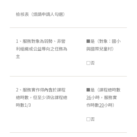
檢核表（煩請申請人勾選）
1、服務對象為弱勢、非營
■是（對象：國小
利組織或公益導向之任務為
與國際兒童村）
主
□否
2、服務實作得
內含
於課程
■是（課程總時數
總時數，但至少須佔課程總
36
小時，服務實
時數1/3
作時數
20
小時）
□否