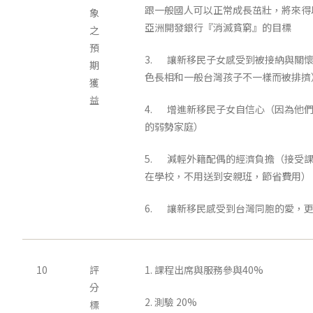
跟一般國人可以正常成長茁壯，將來得
象
亞洲開發銀行『消滅貧窮』的目標
之
預
3. 讓新移民子女感受到被接納與關
期
色長相和一般台灣孩子不一樣而被排擠
獲
益
4. 增進新移民子女自信心（因為他
的弱勢家庭）
5. 減輕外籍配偶的經濟負擔（接受
在學校，不用送到安親班，節省費用）
6. 讓新移民感受到台灣同胞的愛，
10
評
1. 課程出席與服務參與40%
分
2. 測驗 20%
標