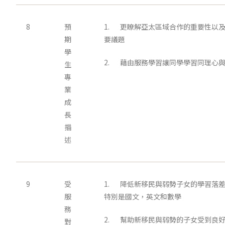
8
預
1. 更瞭解亞太區域合作的重要性以
期
要議題
學
2. 藉由服務學習讓同學學習同理心
生
專
業
成
長
描
述
9
受
1. 降低新移民與弱勢子女的學習落
服
特別是國文，英文和數學
務
2. 幫助新移民與弱勢的子女受到良
對