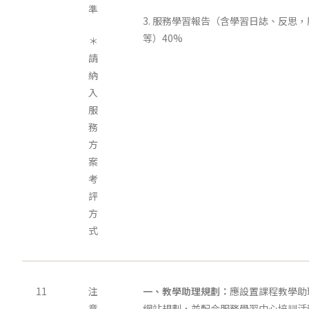
準
3. 服務學習報告（含學習日誌、反思
等）40%
＊
請
納
入
服
務
方
案
考
評
方
式
11
注
一、教學助理規劃：
應設置課程教學助
意
網站規劃，並配合服務學習中心培訓活