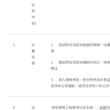
估
等
內
容)
3
計
1. 透過對區域經濟組織的瞭解，培
畫
野
目
2. 藉由對區域經濟議題的研討，增
標
關注
3. 融入服務學習，使同學參與改善
經濟地位等議題，進而培育對人和公共
4
合
接受服務之組織或社區名稱：
桃園市