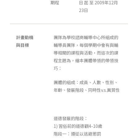
期程
日 起 至 2009年12月
23日
計畫動機
團隊為學校諮商輔導中心所組成的
與目標
輔導員團隊，每個學期中會有與輔
導相關的課程與活動，而這次的課
程主題為，繪本團體帶領的帶領技
巧：
團體的組成：成員、人數、性別、
年齡、發展階段、同時性v.s.異質性
道德發展的階段：
1) 習俗前的道德觀4-10歲
階段一：遵從以逃避懲罰