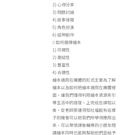
2) 心得分享
3) 問題討論
4) 故事接龍
5) 角色扮演
6) 延伸創作
 如何選擇繪本
1) 可親性
2) 連結性
3) 豐富性
4) 合適性
繪本運用在團體的形式主要為了解
繪本以及如何把繪本運用在團體裡
面，讓我們懂得利用繪本資源來引
導生活中的道理，上完這些課程以
後，從老師那邊得知社福館有這樣
子的機會可以把我們所學得應用出
來，可以帶領課後輔導的小朋友閱
讀繪本同時也能夠幫助他們並給予