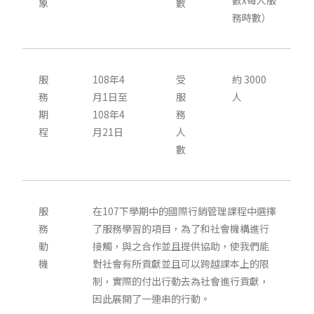
數x每人服
象
數
務時數）
服
108年4
受
約 3000
務
月1日至
服
人
期
108年4
務
程
月21日
人
數
服
在107下學期中的國際行銷管理課程中選擇
務
了服務學習的項目，為了和社會機構進行
動
接觸，與之合作並且提供協助，使我們能
機
對社會有所貢獻並且可以跨越課本上的限
制，實際的付出行動去為社會進行貢獻，
因此展開了一連串的行動。