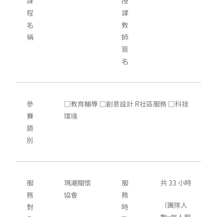
課
授
程
課
名
教
稱
師
簽
名
參
□教育輔導 □創意設計 R社區服務 □科技
賽
環境
類
別
服
瑪潮關懷
服
共 33 小時
務
協會
務
（團隊人
對
時