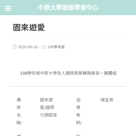
中原大學服務學習中心
園來遊愛
2020-09-18
108學年度
108
學年度中原大學全人關懷獎競賽摘要表－團體組
團
園來遊
指
陳宜棻
隊
愛/國際
導
名
行銷管理
教
稱/
師/