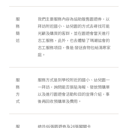
服
我們主要服務內容為協助販售園遊券，以
務
拜訪附近國小、幼兒園的方式去尋找可能
簡
光顧及購買的客群，並在園遊會當天進行
述
志工服務，此外，也去體驗了瑪潮協會的
志工服務項目，像是:發送食物包給清寒家
庭。
服
服務方式是到學校附近的國小、幼兒園一
務
一拜訪，詢問能否張貼海報、發放預購單
方
以及進行園遊會活動和目的宣傳介紹，事
式
後再回收預購單及費用。
服
總共46張園遊券及24張闖關卡