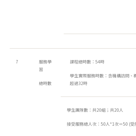
7
服務學
課程總時數：54時
習
學生實際服務時數：含機構訪問、
總時數
超過32時
學生團隊數：共20組；共20人
接受服務總人次：50人*1次＝50 (