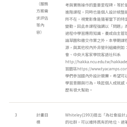
（服務
考與實務操作的重要里程碑，等於
方案需
進階課程，同時也是個人設計統整
求評估
所不在，視覺影像是隨著當下的特
等內
變動，因此本課程強調以「問題」
容）
過程中學習應用知識，養成自主管
論草圖和繳交作業之外，本學期課
源，與其他校內外非營利組織例如
會、中央大客家學院客語社科系
http://hakka.ncu.edu.tw/h
習園區https://www.tyacamps.
學們參加國內外設計競賽，希望可
學習意願與行為，喚起個人成就感
歷有很大幫助。
3
計畫目
Whiteley(1993)提出「為社
標
的社群，可以維持既有的地位、過