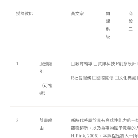
授課教師
黃文宗
開
商
課
設
系
二
級
1
服務類
□教育輔導 □資訊科技 R創意設計
別
R社會服務 □國際關懷 □文化典藏 □
（可複
選）
2
計畫緣
新時代將屬於具有高感性能力的一
由
觀察趨勢，以及為事物賦予意義的人(A Who
H. Pink, 2006)。本課程是