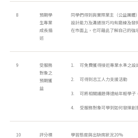
8
預期學
同學們得到與實際業主（公益團體
生專業
設計能力及溝通技巧均有磨練及發
成長描
在市面上，也可藉此了解自己的強
述
9
受服務
1. 可免費獲得接近專業水準之設
對象之
2. 可得到志工人力支援活動
預期獲
益
3. 可將相關議題傳達給年輕學子
4. 受服務對象可學到如何發揮創
10
評分標
學習態度與出缺席狀況20%