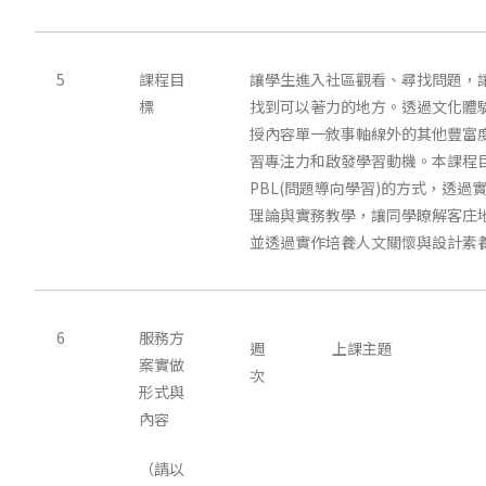
5
課程目
讓學生進入社區觀看、尋找問題，
標
找到可以著力的地方。透過文化體
授內容單一敘事軸線外的其他豐富
習專注力和啟發學習動機。本課程
PBL(問題導向學習)的方式，透
理論與實務教學，讓同學瞭解客庄
並透過實作培養人文關懷與設計素
6
服務方
週
上課主題
案實做
次
形式與
內容
（請以