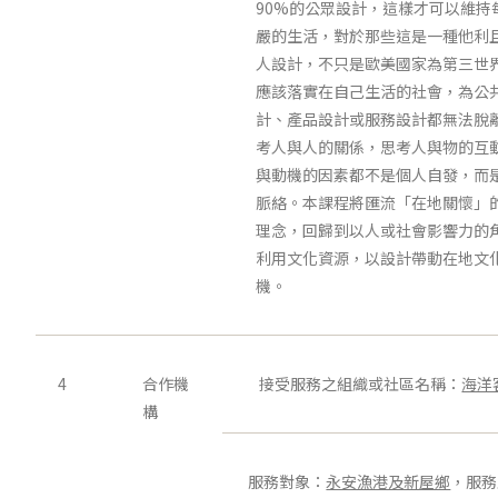
90%的公眾設計，這樣才可以維持
嚴的生活，對於那些這是一種他利且
人設計，不只是歐美國家為第三世
應該落實在自己生活的社會，為公
計、產品設計或服務設計都無法脫
考人與人的關係，思考人與物的互
與動機的因素都不是個人自發，而
脈絡。本課程將匯流「在地關懷」
理念，回歸到以人或社會影響力的
利用文化資源，以設計帶動在地文
機。
4
合作機
接受服務之組織或社區名稱：
海洋
構
服務對象：
永安漁港及新屋鄉
，服務