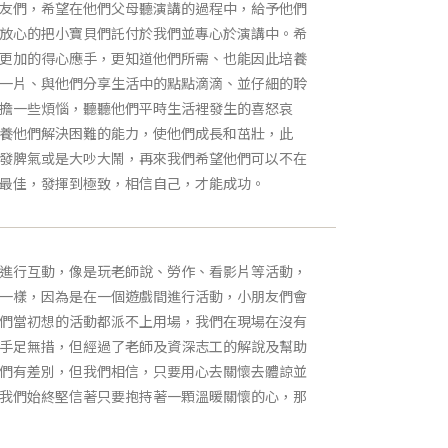
友們，希望在他們父母聽演講的過程中，給予他們
放心的把小寶貝們託付於我們並專心於演講中。希
更加的得心應手，更知道他們所需、也能因此培養
一片、與他們分享生活中的點點滴滴、並仔細的聆
擔一些煩惱，聽聽他們平時生活裡發生的喜怒哀
養他們解決困難的能力，使他們成長和茁壯，此
發脾氣或是大吵大鬧，再來我們希望他們可以不在
最佳，發揮到極致，相信自己，才能成功。
進行互動，像是玩老師說、勞作、看影片等活動，
一樣，因為是在一個遊戲間進行活動，小朋友們會
們當初想的活動都派不上用場，我們在現場在沒有
手足無措，但經過了老師及資深志工的解說及幫助
們有差別，但我們相信，只要用心去關懷去體諒並
我們始終堅信著只要抱持著一顆溫暖關懷的心，那